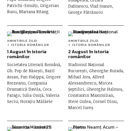
Patrichi-Smulți, Grigorian
Dafinescu, Vlad Ivanov,
Rusu, Mariana Bitang
George Pătrănoiu
AMINTIRILE ZILEI
AMINTIRILE ZILEI
ISTORIA ROMÂNILOR
ISTORIA ROMÂNILOR
1 August în istoria
2 August în istoria
românilor
românilor
Societatea Literară Română,
Stadionul Național
Gh. Pop de Băsești, Bazil
București, Gheorghe Burada,
Assan, Pan Halippa, Grigore
Mihail Jora, Alfred
Brezeanu, Compania
Alessandrescu, Mircea
Dramatică Davila, Coca
Șeptilici, Gheorghe Halmoș,
Farago, Iulia Oniță, Valeria
Constantin Maximilian,
Seciu, Horațiu Mălăele
Stere Gulea, Cornel Dinu,
Marcel Iureș