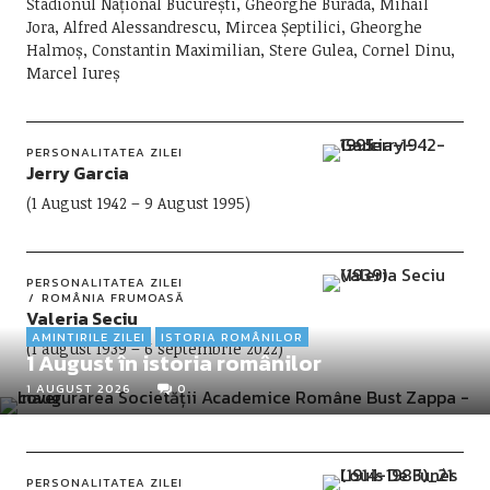
Stadionul Național București, Gheorghe Burada, Mihail
Jora, Alfred Alessandrescu, Mircea Șeptilici, Gheorghe
Halmoș, Constantin Maximilian, Stere Gulea, Cornel Dinu,
Marcel Iureș
PERSONALITATEA ZILEI
Jerry Garcia
(1 August 1942 – 9 August 1995)
PERSONALITATEA ZILEI
ROMÂNIA FRUMOASĂ
Valeria Seciu
AMINTIRILE ZILEI
ISTORIA ROMÂNILOR
(1 august 1939 – 6 septembrie 2022)
1 August în istoria românilor
1 AUGUST 2026
0
PERSONALITATEA ZILEI