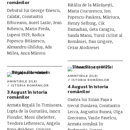
românilor
Bătălia de la Mărășești,
Debutul lui George Enescu,
Maria Ciucurescu, Ion
Calafat, Constantin
Popescu-Pasărea, Măriuca,
Erbiceanu, Aurel Lazăr, Jean
Henry Selbing, Cik
Bobescu, Marin Preda,
Damadian, Geta Caragiu,
Lupeni 1929, Rodica
Sanda Manu, Turul ciclist al
Popescu-Bitănescu,
României, Dan Grigore,
Alexandru Ghilduș, Ada
Cezar Atodiresei
Milea, Anca Măroiu
AMINTIRILE ZILEI
ISTORIA ROMÂNILOR
AMINTIRILE ZILEI
ISTORIA ROMÂNILOR
4 August în istoria
românilor
3 August în istoria
românilor
Oastea lui Sinan Pașa a
Armata Regală în Timișoara,
trecut Dunărea, Constantin
Lupta de la Guruslău, Iancu
Lecca, Augustin Bunea, Olga
Flondor, Moni Ghelerter,
Greceanu, Vasile Pavelcu,
Teodora Lefterescu, Angela
Armata română în
Popa-Brădean, Grigore
Budapesta, Cezara