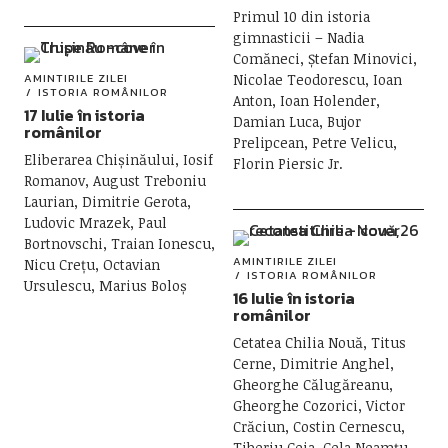
Primul 10 din istoria
gimnasticii – Nadia
Comăneci, Ștefan Minovici,
AMINTIRILE ZILEI
Nicolae Teodorescu, Ioan
ISTORIA ROMÂNILOR
Anton, Ioan Holender,
17 Iulie în istoria
Damian Luca, Bujor
românilor
Prelipcean, Petre Velicu,
Eliberarea Chișinăului, Iosif
Florin Piersic Jr.
Romanov, August Treboniu
Laurian, Dimitrie Gerota,
Ludovic Mrazek, Paul
Bortnovschi, Traian Ionescu,
AMINTIRILE ZILEI
Nicu Crețu, Octavian
ISTORIA ROMÂNILOR
Ursulescu, Marius Boloș
16 Iulie în istoria
românilor
Cetatea Chilia Nouă, Titus
Cerne, Dimitrie Anghel,
Gheorghe Călugăreanu,
Gheorghe Cozorici, Victor
Crăciun, Costin Cernescu,
Tiberiu Ceia, Cela Neamțu,