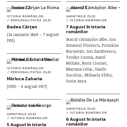
ISTORIA ROMÂNILOR
AMINTIRILE ZILEI
PERSONALITATEA ZILEI
ISTORIA ROMÂNILOR
Badea Cârțan
7 August în istoria
românilor
(24 ianuarie 1849 – 7 august
Atacul cămășilor albe, Ion
1911)
Emanoil Florescu, Primăria
București, Ion Zamfirescu,
Teodor Cosma, Aurel
Mihale, Boris Ciornei,
ISTORIA ROMÂNILOR
Mariana Celac, Vasile
PERSONALITATEA ZILEI
Socoliuc, Mihaela Sîrbu,
Măriuca Zaharia
Sorin Anca
(1905 – 6 august 1917)
AMINTIRILE ZILEI
ISTORIA ROMÂNILOR
AMINTIRILE ZILEI
ISTORIA ROMÂNILOR
6 August în istoria
românilor
5 August în istoria