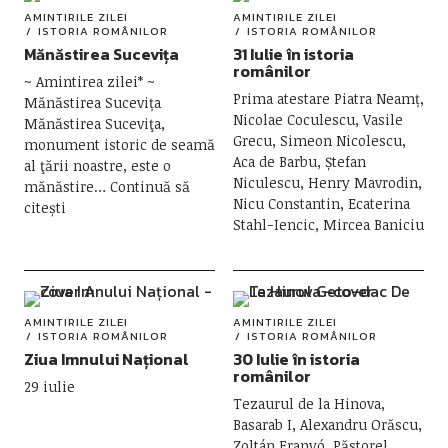
AMINTIRILE ZILEI
AMINTIRILE ZILEI
ISTORIA ROMÂNILOR
ISTORIA ROMÂNILOR
Mănăstirea Sucevița
31 Iulie în istoria
românilor
~ Amintirea zilei* ~
Prima atestare Piatra Neamț,
Mănăstirea Sucevița
Nicolae Coculescu, Vasile
Mănăstirea Suceviţa,
Grecu, Simeon Nicolescu,
monument istoric de seamă
Aca de Barbu, Ștefan
al ţării noastre, este o
Niculescu, Henry Mavrodin,
mănăstire
Continuă să
Nicu Constantin, Ecaterina
citești
Stahl-Iencic, Mircea Baniciu
AMINTIRILE ZILEI
AMINTIRILE ZILEI
ISTORIA ROMÂNILOR
ISTORIA ROMÂNILOR
Ziua Imnului Național
30 Iulie în istoria
românilor
29 iulie
Tezaurul de la Hinova,
Basarab I, Alexandru Orăscu,
Zoltán Franyó, Păstorel