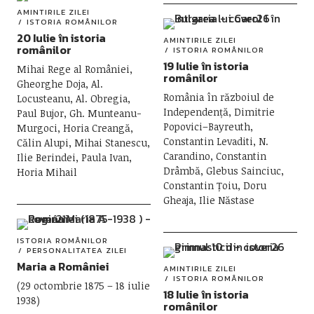
AMINTIRILE ZILEI
ISTORIA ROMÂNILOR
20 Iulie în istoria
AMINTIRILE ZILEI
românilor
ISTORIA ROMÂNILOR
19 Iulie în istoria
Mihai Rege al României,
românilor
Gheorghe Doja, Al.
România în războiul de
Locusteanu, Al. Obregia,
Independență, Dimitrie
Paul Bujor, Gh. Munteanu-
Popovici–Bayreuth,
Murgoci, Horia Creangă,
Constantin Levaditi, N.
Călin Alupi, Mihai Stanescu,
Carandino, Constantin
Ilie Berindei, Paula Ivan,
Drâmbă, Glebus Sainciuc,
Horia Mihail
Constantin Țoiu, Doru
Gheaja, Ilie Năstase
ISTORIA ROMÂNILOR
PERSONALITATEA ZILEI
Maria a României
AMINTIRILE ZILEI
ISTORIA ROMÂNILOR
(29 octombrie 1875 – 18 iulie
18 Iulie în istoria
1938)
românilor