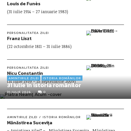
Louis de Funès
(31 iulie 1914 – 27 ianuarie 1983)
PERSONALITATEA ZILEI
Franz Liszt
(22 octombrie 1811 – 31 iulie 1886)
PERSONALITATEA ZILEI
Nicu Constantin
AMINTIRILE ZILEI
ISTORIA ROMÂNILOR
(31 iulie 1939 – 15 septembrie 2009)
31 Iulie în istoria românilor
31 IULIE 2026
0
AMINTIRILE ZILEI
ISTORIA ROMÂNILOR
Mănăstirea Sucevița
~ Amintirea zilei* ~ Mănăstirea Sucevița Mănăstirea