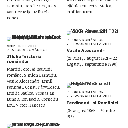
Gomoiu, Dorel Zaica, Käty
Rădulescu, Petre Stoica,
Van Der Mije, Mihaela
Emilian Nuțu
Peneș
ISTORIA ROMÂNILOR
PERSONALITATEA ZILEI
AMINTIRILE ZILEI
Vasile Alecsandri
ISTORIA ROMÂNILOR
21 Iulie în istoria
(21 iulie/2 august 1821 – 22
românilor
august/3 septembrie 1890)
Martirii eroi ai națiunii
române, Simion Bărnuțiu,
Vasile Alecsandri, Ermil
Pangrati, Const. Pârvulescu,
ISTORIA ROMÂNILOR
Emilia Saulea, Vespasian
PERSONALITATEA ZILEI
Lungu, Ion Baciu, Corneliu
Ferdinand I al României
Leu, Victor Hănescu
(24 august 1865 – 20 iulie
1927)