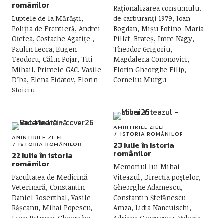
românilor
Raționalizarea consumului
Luptele de la Mărăști,
de carburanți 1979, Ioan
Poliția de Frontieră, Andrei
Bogdan, Mișu Fotino, Maria
Oțetea, Costache Agafiței,
Pillat-Brateș, Imre Nagy,
Paulin Lecca, Eugen
Theodor Grigoriu,
Teodoru, Călin Pojar, Titi
Magdalena Cononovici,
Mihail, Primele GAC, Vasile
Florin Gheorghe Filip,
Dîba, Elena Fidatov, Florin
Corneliu Murgu
Stoiciu
AMINTIRILE ZILEI
ISTORIA ROMÂNILOR
AMINTIRILE ZILEI
23 Iulie în istoria
ISTORIA ROMÂNILOR
românilor
22 Iulie în istoria
românilor
Memoriul lui Mihai
Facultatea de Medicină
Viteazul, Direcția poștelor,
Veterinară, Constantin
Gheorghe Adamescu,
Daniel Rosenthal, Vasile
Constantin Ștefănescu
Rășcanu, Mihai Popescu,
Amza, Lidia Nancuischi,
Leon Rotman, Gheorghe
Adriana Georgescu, Valeria