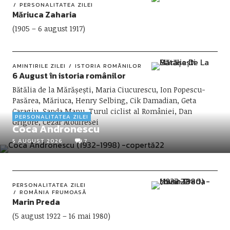
PERSONALITATEA ZILEI
Măriuca Zaharia
(1905 – 6 august 1917)
AMINTIRILE ZILEI
ISTORIA ROMÂNILOR
6 August în istoria românilor
Bătălia de la Mărășești, Maria Ciucurescu, Ion Popescu-
Pasărea, Măriuca, Henry Selbing, Cik Damadian, Geta
Caragiu, Sanda Manu, Turul ciclist al României, Dan
PERSONALITATEA ZILEI
Grigore, Cezar Atodiresei
Coca Andronescu
5 AUGUST 2026
7
PERSONALITATEA ZILEI
ROMÂNIA FRUMOASĂ
Marin Preda
(5 august 1922 – 16 mai 1980)