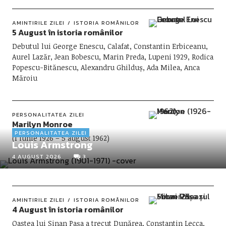
AMINTIRILE ZILEI
ISTORIA ROMÂNILOR
5 August în istoria românilor
Debutul lui George Enescu, Calafat, Constantin Erbiceanu,
Aurel Lazăr, Jean Bobescu, Marin Preda, Lupeni 1929, Rodica
Popescu-Bitănescu, Alexandru Ghilduș, Ada Milea, Anca
Măroiu
PERSONALITATEA ZILEI
Marilyn Monroe
PERSONALITATEA ZILEI
(1 iunie 1926 – 5 august 1962)
Louis Armstrong
4 AUGUST 2026
3
AMINTIRILE ZILEI
ISTORIA ROMÂNILOR
4 August în istoria românilor
Oastea lui Sinan Pașa a trecut Dunărea, Constantin Lecca,