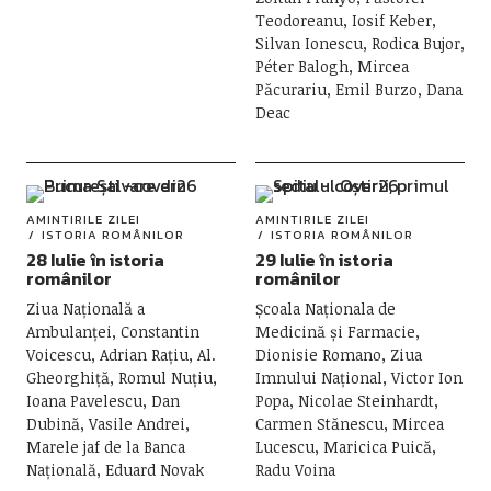
Teodoreanu, Iosif Keber,
Silvan Ionescu, Rodica Bujor,
Péter Balogh, Mircea
Păcurariu, Emil Burzo, Dana
Deac
AMINTIRILE ZILEI
AMINTIRILE ZILEI
ISTORIA ROMÂNILOR
ISTORIA ROMÂNILOR
28 Iulie în istoria
29 Iulie în istoria
românilor
românilor
Ziua Națională a
Școala Naționala de
Ambulanței, Constantin
Medicină și Farmacie,
Voicescu, Adrian Rațiu, Al.
Dionisie Romano, Ziua
Gheorghiță, Romul Nuțiu,
Imnului Național, Victor Ion
Ioana Pavelescu, Dan
Popa, Nicolae Steinhardt,
Dubină, Vasile Andrei,
Carmen Stănescu, Mircea
Marele jaf de la Banca
Lucescu, Maricica Puică,
Națională, Eduard Novak
Radu Voina