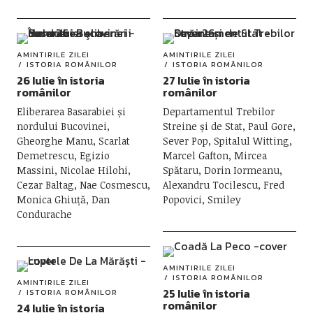
AMINTIRILE ZILEI
AMINTIRILE ZILEI
ISTORIA ROMÂNILOR
ISTORIA ROMÂNILOR
26 Iulie în istoria
27 Iulie în istoria
românilor
românilor
Eliberarea Basarabiei și
Departamentul Trebilor
nordului Bucovinei,
Streine și de Stat, Paul Gore,
Gheorghe Manu, Scarlat
Sever Pop, Spitalul Witting,
Demetrescu, Egizio
Marcel Gafton, Mircea
Massini, Nicolae Hilohi,
Spătaru, Dorin Iormeanu,
Cezar Baltag, Nae Cosmescu,
Alexandru Tocilescu, Fred
Monica Ghiuță, Dan
Popovici, Smiley
Condurache
AMINTIRILE ZILEI
ISTORIA ROMÂNILOR
AMINTIRILE ZILEI
25 Iulie în istoria
ISTORIA ROMÂNILOR
românilor
24 Iulie în istoria