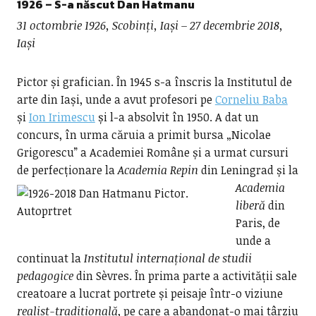
1926 – S-a născut
Dan Hatmanu
31 octombrie 1926, Scobinți, Iași – 27 decembrie 2018,
Iași
Pictor și grafician. În 1945 s-a înscris la Institutul de
arte din Iași, unde a avut profesori pe
Corneliu Baba
și
Ion Irimescu
și l-a absolvit în 1950. A dat un
concurs, în urma căruia a primit bursa „Nicolae
Grigorescu” a Academiei Române și a urmat cursuri
de perfecționare
la
Academia Repin
din Leningrad și la
Academia
liberă
din
Paris, de
unde a
continuat la
Institutul internațional de studii
pedagogice
din Sèvres. În prima parte a activității sale
creatoare a lucrat portrete și peisaje într-o viziune
realist-tradițională
, pe care a abandonat-o mai târziu