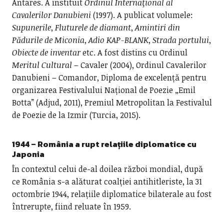
Antares. A instituit
Ordinul Internaţional al
Cavalerilor Danubieni
(1997). A publicat volumele:
Supunerile
,
Fluturele de diamant
,
Amintiri din
Pădurile de Miconia
,
Adio KAP-BLANK
,
Strada portului
,
Obiecte de inventar
etc. A fost distins cu Ordinul
Meritul Cultural
– Cavaler (2004), Ordinul Cavalerilor
Danubieni – Comandor, Diploma de excelență pentru
organizarea Festivalului Național de Poezie „Emil
Botta” (Adjud, 2011), Premiul Metropolitan la Festivalul
de Poezie de la Izmir (Turcia, 2015).
1944 – România a rupt relațiile diplomatice cu
Japonia
În contextul celui de-al doilea război mondial, după
ce România s-a alăturat coalției antihitleriste, la 31
octombrie 1944, relațiile diplomatice bilaterale au fost
întrerupte, fiind reluate în 1959.