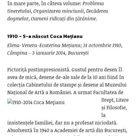
în mare parte, în câteva volume:
Problema
tineretului
,
Organizarea minciunii
,
Decăderea
dogmelor
,
Oameni ridicați din țărănime
.
1910 – S-a născut
Coca Mețianu
Elena-Venera-Ecaterina Mețianu; 31 octombrie 1910,
Câmpina – 3 ianuarie 2014, București
Pictoriță postimpresionistă. Gustul pentru desen îl
avea de mică, desene de-ale sale de la 10 ani fiind în
colecția Cabinetului de stampe și desene al Muzeului
Național de Artă a României.
A urmat Facultatea de
Drept, Litere
și Filosofie,
la
insistențele familiei, dar nu a profesat niciodată.
Absolventă în 1940 a Academiei de artă din București,