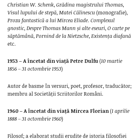
Christian W. Schenk
,
Grădina magistrului Thomas
,
Visul lupului de stepă
,
Matei Călinescu
(monografie),
Proza fantastică a lui Mircea Eliade. Complexul
gnostic
,
Despre Thomas Mann și alte eseuri
,
O carte pe
săptămână
,
Pornind de la Nietzsche
,
Existența diafană
etc.
1953 – A încetat din viață Petre Dulfu
(
10 martie
1856 – 31 octombrie 1953
)
Autor de basme în versuri, poet, profesor, traducător;
membru al Societății Scriitorilor Români.
1960 – A încetat din viață Mircea Florian
(
1 aprilie
1888 – 31 octombrie 1960
)
Filosof; a elaborat studii erudite de istoria filosofiei