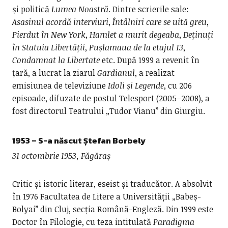
și politică
Lumea Noastră
. Dintre scrierile sale:
Asasinul acordă interviuri
,
Întâlniri care se uită greu
,
Pierdut
în New York
,
Hamlet a murit degeaba
,
Deținuți
în Statuia Libertății
,
Pușlamaua de la etajul 13
,
Condamnat la Libertate
etc. După 1999 a revenit în
țară, a lucrat la ziarul
Gardianul
, a realizat
emisiunea de televiziune
Idoli și Legende
, cu 206
episoade, difuzate de postul Telesport (2005–2008), a
fost directorul Teatrului „Tudor Vianu” din Giurgiu.
1953 – S-a născut
Ștefan Borbely
31 octombrie 1953, Făgăraș
Critic și istoric literar, eseist și traducător. A absolvit
în 1976 Facultatea de Litere a Universității „Babeș-
Bolyai” din Cluj, secția Română-Engleză. Din 1999 este
Doctor în Filologie, cu teza intitulată
Paradigma