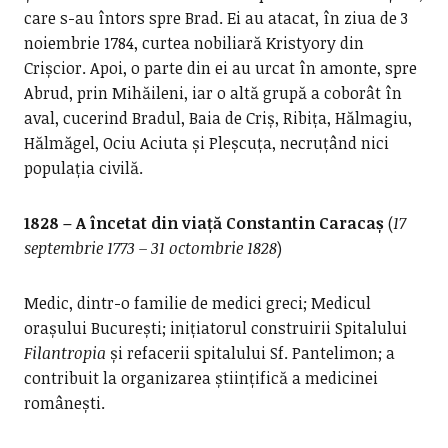
care s-au întors spre Brad. Ei au atacat, în ziua de 3
noiembrie 1784, curtea nobiliară Kristyory din
Crișcior. Apoi, o parte din ei au urcat în amonte, spre
Abrud, prin Mihăileni, iar o altă grupă a coborât în
aval, cucerind Bradul, Baia de Criș, Ribița, Hălmagiu,
Hălmăgel, Ociu Aciuta și Pleșcuța, necruțând nici
populația civilă.
1828 – A încetat din viață Constantin Caracaș
(
17
septembrie 1773 – 31 octombrie 1828
)
Medic, dintr-o familie de medici greci; Medicul
orașului București; inițiatorul construirii Spitalului
Filantropia
și refacerii spitalului Sf. Pantelimon; a
contribuit la organizarea științifică a medicinei
românești.