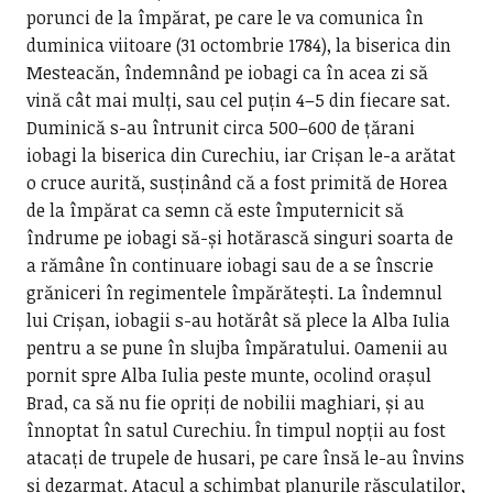
porunci de la împărat, pe care le va comunica în
duminica viitoare (31 octombrie 1784), la biserica din
Mesteacăn, îndemnând pe iobagi ca în acea zi să
vină cât mai mulți, sau cel puțin 4–5 din fiecare sat.
Duminică s-au întrunit circa 500–600 de țărani
iobagi la biserica din Curechiu, iar Crișan le-a arătat
o cruce aurită, susținând că a fost primită de Horea
de la împărat ca semn că este împuternicit să
îndrume pe iobagi să-și hotărască singuri soarta de
a rămâne în continuare iobagi sau de a se înscrie
grăniceri în regimentele împărătești. La îndemnul
lui Crișan, iobagii s-au hotărât să plece la Alba Iulia
pentru a se pune în slujba împăratului. Oamenii au
pornit spre Alba Iulia peste munte, ocolind orașul
Brad, ca să nu fie opriți de nobilii maghiari, și au
înnoptat în satul Curechiu. În timpul nopții au fost
atacați de trupele de husari, pe care însă le-au învins
și dezarmat. Atacul a schimbat planurile răsculaților,