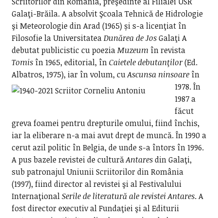
Scriitorilor din România, preşedinte al Filialei USR
Galaţi-Brăila. A absolvit Şcoala Tehnică de Hidrologie
şi Meteorologie din Arad (1965) și s-a licenţiat în
Filosofie la Universitatea
Dunărea de Jos
Galaţi A
debutat publicistic cu poezia
Muzeum
în revista
Tomis
în 1965, editorial, în
Caietele debutanţilor
(Ed.
Albatros, 1975), iar în volum, cu
Ascunsa ninsoare
în
1978.
În
1987 a
făcut
greva foamei pentru drepturile omului, fiind închis,
iar la eliberare n-a mai avut drept de muncă. În 1990 a
cerut azil politic în Belgia, de unde s-a întors în 1996.
A pus bazele revistei de cultură
Antares
din Galaţi,
sub patronajul Uniunii Scriitorilor din România
(1997), fiind director al revistei şi al Festivalului
Internaţional
Serile de literatură ale revistei Antares
. A
fost director executiv al Fundaţiei şi al Editurii