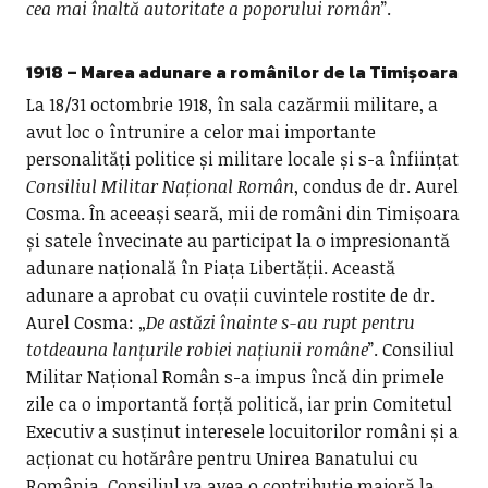
cea mai înaltă autoritate
a poporului român
”.
1918 – Marea adunare a românilor de la Timișoara
La 18/31 octombrie 1918, în sala cazărmii militare, a
avut loc o întrunire a celor mai importante
personalități politice și militare locale și s-a înființat
Consiliul Militar Național Român
, condus de dr. Aurel
Cosma. În aceeași seară, mii de români din Timișoara
și satele învecinate au participat la o impresionantă
adunare națională în Piața Libertății. Această
adunare a aprobat cu ovații cuvintele rostite de dr.
Aurel Cosma: „
De astăzi înainte s-au rupt pentru
totdeauna lanțurile robiei națiunii române
”. Consiliul
Militar Național Român s-a impus încă din primele
zile ca o importantă forță politică, iar prin Comitetul
Executiv a susținut interesele locuitorilor români și a
acționat cu hotărâre pentru Unirea Banatului cu
România. Consiliul va avea o contribuție majoră la