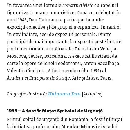
în favoarea unei formule
constructiviste
cu rapeluri
figurative și nuanțe umoristice. După ce a debutat în
anul 1948, Dan Hatmanu a participat la multe
expoziții colective și de grup și a organizat, în țară și
în străinătate, zeci de expoziții personale. Dintre
participările mai importante la expoziții peste hotare
pot fi menționate următoarele: Bienala din Veneția,
Moscova, Sevres, Barcelona. A executat ilustrații de
carte la opere de Ionel Teodoreanu, Anton Bacalbașa,
Valentin Ciucă etc. A fost membru (din 1994) al
Academiei Europene de Științe, Arte și Litere
, Paris.
Biografie ilustrată:
Hatmanu Dan
[
Artindex
]
1933 – A fost înființat Spitalul de Urgență
Primul spital de urgență din România, a fost înființat
la inițiativa profesorului
Nicolae Minovici
și a lui