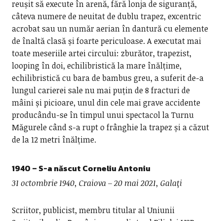
reușit să execute în arenă, fără lonja de siguranță,
câteva numere de neuitat de dublu trapez, excentric
acrobat sau un număr aerian în dantură cu elemente
de înaltă clasă și foarte periculoase. A executat mai
toate meseriile artei circului: zburător, trapezist,
looping în doi, echilibristică la mare înălțime,
echilibristică cu bara de bambus greu, a suferit de-a
lungul carierei sale nu mai puțin de 8 fracturi de
mâini și picioare, unul din cele mai grave accidente
producându-se în timpul unui spectacol la Turnu
Măgurele când s-a rupt o frânghie la trapez și a căzut
de la 12 metri înălțime.
1940
– S-a născut
Corneliu Antoniu
31 octombrie 1940, Craiova – 20 mai 2021, Galaţi
Scriitor, publicist, membru titular al Uniunii