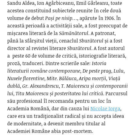
Sandu Aldea, Ion Agârbiceanu, Emil Gârleanu, toate
acestea constituind subiectele reunite în cele două
volume de debut
Pași pe nisip…
, apărute în 1906. În
această perioadă a activității sale, a fost preocupat de
mișcarea literară de la
Sămănătorul
. A patronat,
până la sfârșitul vieții, cenaclul
Sburătorul
și a fost
director al revistei literare
Sburătorul
. A fost autorul
a peste 60 de volume de critică, istoriografie literară,
proză, traduceri. Dintre scrierile sale:
Istoria
literaturii române contemporane
,
De peste prag
,
Lulu
,
Nuvele florentine
,
Mite
.
Bălăuca
,
Aripa
morții
,
Viață
dublă
,
Gr. Alexandrescu
,
T. Maiorescu și contemporanii
lui
,
Titu Maiorescu și posteritatea lui critică
. Parcursul
său profesional îl recomanda pentru un loc în
Academia Română, dar din cauza lui
Nicolae Iorga
,
care era un tradiţionalist radical și nu accepta ideea
de modernitate, a devenit membru titular al
Academiei Române abia post-mortem.