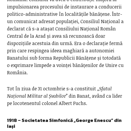
impulsionarea procesului de instaurare a conducerii
politico-administrative în localitățile bănățene. Într-
un comunicat adresat populației, Consiliul Național a
declarat că s-a atașat Consiliului Național Român
Central de la Arad și avea să recunoască doar
dispozițiile acestuia din urmă. Era o declarație fermă
prin care respingea ideea maghiară a autonomiei
Banatului sub forma Republicii Bănățene și totodată
o exprimare limpede a voinței bănățenilor de Unire cu
România.
Tot în ziua de 31 octombrie s-a constituit „
Sfatul
Național Militar al Șvabilor
” din Banat, având ca lider
pe locotenentul colonel Albert Fuchs.
1918 –
Societatea Simfonică „George Enescu” din
Iași