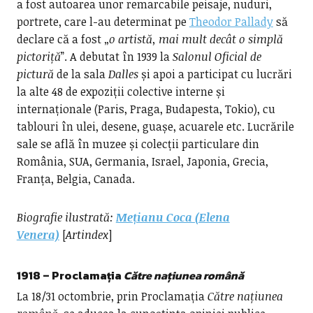
a fost autoarea unor remarcabile peisaje, nuduri,
portrete, care l-au determinat pe
Theodor Pallady
să
declare că a fost „
o artistă, mai mult decât o simplă
pictoriță
”. A debutat în 1939 la
Salonul Oficial de
pictură
de la sala
Dalles
și apoi a participat cu lucrări
la alte 48 de expoziții colective interne și
internaționale (Paris, Praga, Budapesta, Tokio), cu
tablouri în ulei, desene, guașe, acuarele etc. Lucrările
sale se află în muzee și colecții particulare din
România, SUA, Germania, Israel, Japonia, Grecia,
Franța, Belgia, Canada.
Biografie ilustrată:
Mețianu Coca (Elena
Venera)
[
Artindex
]
1918 – Proclamația
Către națiunea română
La 18/31 octombrie, prin Proclamația
Către națiunea