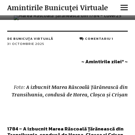
AMINTIRILE ZILEI
ISTORIA ROMÂNILOR
Amintirile Bunicuţei Virtuale
31 Octombrie în istoria românilor
DE
BUNICUŢA VIRTUALĂ
COMENTARIU 1
31 OCTOMBRIE 2025
~ Amintirile zilei
*
~
Foto:
A izbucnit Marea Răscoală Țărănească din
Transilvania, condusă de Horea, Cloșca și Crișan
1784 – A izbucnit Marea Răscoală Țărănească din
Transilvania, condusă de
Horea, Cloșca și Crișan