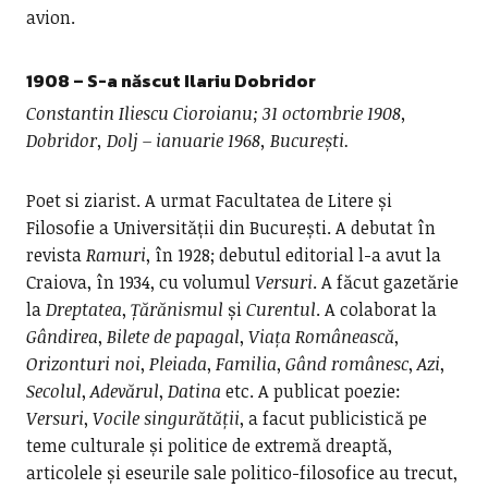
avion.
1908 – S-a născut Ilariu Dobridor
Constantin Iliescu Cioroianu; 31 octombrie 1908,
Dobridor, Dolj – ianuarie 1968, București.
Poet si ziarist. A urmat Facultatea de Litere și
Filosofie a Universității din București. A debutat în
revista
Ramuri
, în 1928; debutul editorial l-a avut la
Craiova, în 1934, cu volumul
Versuri
. A făcut gazetărie
la
Dreptatea
,
Țărănismul
și
Curentul
. A colaborat la
Gândirea
,
Bilete de papagal
,
Viața Românească
,
Orizonturi noi
,
Pleiada
,
Familia
,
Gând românesc
,
Azi
,
Secolul
,
Adevărul
,
Datina
etc. A publicat poezie:
Versuri
,
Vocile singurătății
, a facut publicistică pe
teme culturale și politice de extremă dreaptă,
articolele și eseurile sale politico-filosofice au trecut,