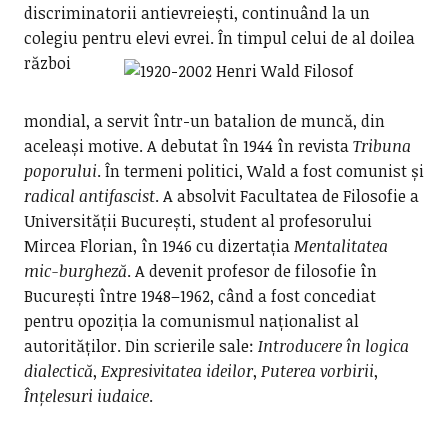
discriminatorii antievreiești, continuând la un
colegiu pentru elevi evrei.
În timpul celui de al doilea
război
mondial, a servit într-un batalion de muncă, din
aceleași motive. A debutat în 1944 în revista
Tribuna
poporului
. În termeni politici, Wald a fost comunist și
radical antifascist
. A absolvit Facultatea de Filosofie a
Universității București, student al profesorului
Mircea Florian, în 1946 cu dizertația
Mentalitatea
mic-burgheză
. A devenit profesor de filosofie în
București între 1948–1962, când a fost concediat
pentru opoziția la comunismul naționalist al
autorităților. Din scrierile sale:
Introducere în logica
dialectică
,
Expresivitatea ideilor
,
Puterea vorbirii
,
Înțelesuri iudaice
.