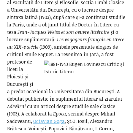
al Facultății de Litere și Filosofie, secția Limbi Clasice
a Universității din București, cu o lucrare despre
sintaxa latină (1903), după care și-a continuat studiile
la Paris, unde a obținut titlul de Doctor în Litere cu
teza
Jean-Jacques Weiss et son oeuvre littéraire
și o
lucrare suplimentară:
Les voyageurs français en Grece
au XIX-e sičcle
(1909), ambele prezentate elogios de
criticul Emile Faguet.
La revenirea în țară, a fost
profesor de
liceu la
Ploiești și
București și
a predat ocazional la Universitatea din Bucureşti. A
debutat publicistic în suplimentul literar al ziarului
Adevărul
cu un articol despre studiile sale clasice
(1903). A colaborat la
Epoca
, scriind despre Mihail
Sadoveanu,
Octavian Goga
, Șt.O. Iosif, Alexandru
Brătescu-Voinești, Popovici-Bănățeanu, I. Gorun,