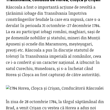
Răscoala a fost o importantă acțiune de revoltă a
țărănimii iobage din Transilvania împotriva
constrângerilor feudale la care era supusă, care s-a
derulat în perioada 31 octombrie–27 decembrie 1784.
La ea au participat iobagi români, maghiari, sași de
pe domeniile nobililor și statului, mineri din Munții
Apuseni și ocnele din Maramureș, meșteșugari,
preoți etc. Răscoala a pus în discuție statutul de
tolerați
în Transilvania imperială al românilor, ceea
ce i-a conferit și un caracter național. A izbucnit în
satul Curechiu, Hunedoara, și s-a încheiat când
Horea și Cloșca au fost capturați de către autorități.
În ziua de 28 octombrie 1784, la târgul săptămânal din
Brad, a venit Crișan cu vestea că Horea a adus noi