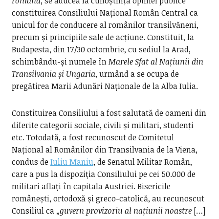
română
, se aducea la cunoștința opiniei publice
constituirea Consiliului Național Român Central ca
unicul for de conducere al românilor transilvăneni,
precum și principiile sale de acțiune. Constituit, la
Budapesta, din 17/30 octombrie, cu sediul la Arad,
schimbându-și numele în
Marele Sfat al Națiunii din
Transilvania și Ungaria
, urmând a se ocupa de
pregătirea Marii Adunări Naționale de la Alba Iulia.
Constituirea Consiliului a fost salutată de oameni din
diferite categorii sociale, civili și militari, studenți
etc. Totodată, a fost recunoscut de Comitetul
Național al Românilor din Transilvania de la Viena,
condus de
Iuliu Maniu
, de Senatul Militar Român,
care a pus la dispoziția Consiliului pe cei 50.000 de
militari aflați în capitala Austriei. Bisericile
românești, ortodoxă și greco-catolică, au recunoscut
Consiliul ca „
guvern provizoriu al națiunii noastre
[…]