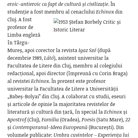
eroic-antieroic ca fapt de cultură și civilizație
. În
studenție a fost membru al cenaclului
Echinox
din
Cluj.
A fost
profesor de
Limba engleză
în Târgu-
Mureș, apoi corector la revista
Igaz Szó
(după
decembrie 1989,
Látó
), asistent universitar la
Facultatea de Litere din Cluj, membru al colegiului
redacțional, apoi director (împreună cu Corin Braga)
al revistei
Echinox
. În prezent este profesor
universitar la Facultatea de Litere a Universității
„Babeș-Bolyai” din Cluj. A colaborat cu studii, eseuri
și articole de opinie la majoritatea revistelor de
literatură și cultură din țară, în special la
Echinox
și
Apostrof
(Cluj),
Familia
(Oradea),
Poesis
(Satu Mare),
22
și
Contemporanul–Ideea Europeană
(București). Din
volumele publicate:
Umbra
cuvintelor – Experiența lui