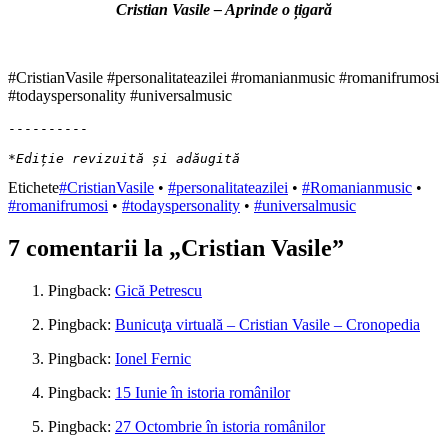
Cristian Vasile – Aprinde o țigară
#CristianVasile #personalitateazilei #romanianmusic #romanifrumosi
#todayspersonality #universalmusic
----------

*Ediție revizuită și adăugită
Etichete
#CristianVasile
•
#personalitateazilei
•
#Romanianmusic
•
#romanifrumosi
•
#todayspersonality
•
#universalmusic
7 comentarii la „
Cristian Vasile
”
Pingback:
Gică Petrescu
Pingback:
Bunicuţa virtuală – Cristian Vasile – Cronopedia
Pingback:
Ionel Fernic
Pingback:
15 Iunie în istoria românilor
Pingback:
27 Octombrie în istoria românilor