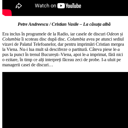
Petre Andreescu / Cristian Vasile – La căsuța albă
Era inclus în programele de la Radio, iar casele de discuri
Odeon
și
Columbia
îi scoteau disc după disc.
Columbia
avea pe atunci sediul
vizavi de Palatul Telefoanelor, dar pentru imprimări Cristian mergea
la Viena. Nu-i lua mult să descifreze o partitură. Câteva piese le-a
pus la punct în trenul București–Viena, apoi le-a imprimat, fără nici
o ezitare, în timp ce alți interpreți făceau zeci de probe. I-a uluit pe
managerii casei de discuri…