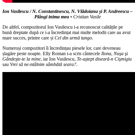
Ion Vasilescu / N. Constantinescu, N. Vlădoianu și P. Andreescu –
Plângi inima mea
• Cristian Vasile
De altfel, compozitorul Ion Vasilescu i-a recunoscut calitățile pe
bună dreptate după ce i-a încredințat mai multe melodii care au avut
mare succes, printre care și
Cel din urmă tango
.
Numeroși compozitori îi încredințau piesele lor, care deveneau
șlagăre peste noapte. Elly Roman i-a scris cântecele
Ilona
,
Nuşa
şi
Gândeşte-te la mine
, iar Ion Vasilescu,
Te-aştept diseară-n Cişmigiu
sau
Vrei să ne-ntâlnim sâmbătă seara?
.