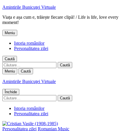
Amintirile Bunicuţei Virtuale
Viața e așa cum e, trăiește fiecare clipă! / Life is life, love every
moment!
Meniu
Istoria românilor
Personalitatea zilei
Caută
Caută
după:
Meniu
Caută
Amintirile Bunicuţei Virtuale
Închide
Caută
după:
Istoria românilor
Personalitatea zilei
Personalitatea zilei
Romanian Music