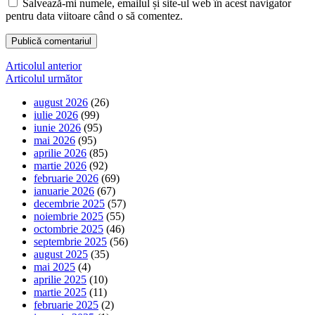
Salvează-mi numele, emailul și site-ul web în acest navigator
pentru data viitoare când o să comentez.
Navigare
Articolul anterior
Articolul următor
în
august 2026
(26)
articole
iulie 2026
(99)
iunie 2026
(95)
mai 2026
(95)
aprilie 2026
(85)
martie 2026
(92)
februarie 2026
(69)
ianuarie 2026
(67)
decembrie 2025
(57)
noiembrie 2025
(55)
octombrie 2025
(46)
septembrie 2025
(56)
august 2025
(35)
mai 2025
(4)
aprilie 2025
(10)
martie 2025
(11)
februarie 2025
(2)