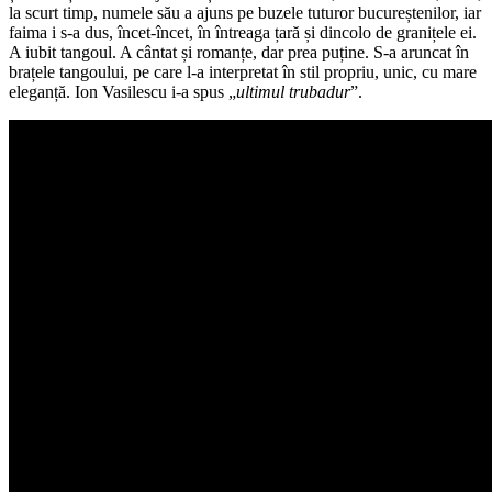
la scurt timp, numele său a ajuns pe buzele tuturor bucureștenilor, iar
faima i s-a dus, încet-încet, în întreaga țară și dincolo de granițele ei.
A iubit tangoul. A cântat și romanțe, dar prea puține. S-a aruncat în
brațele tangoului, pe care l-a interpretat în stil propriu, unic, cu mare
eleganță. Ion Vasilescu i-a spus „
ultimul trubadur
”.