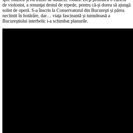
de violonist, a renunţat destul de repede, pentru că-și dorea să ajungă
solist de operă. S-a înscris la Conservatorul din Bucureşti și părea
neclintit în hotărâre, dar… viaţa fascinantă și tumultoasă a
Bucureştiului interbelic i-a schimbat planurile.