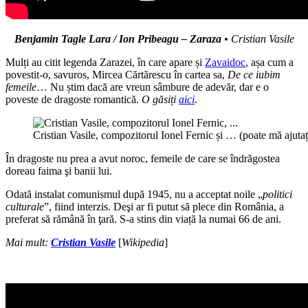
Benjamin Tagle Lara / Ion Pribeagu – Zaraza
• Cristian Vasile
Mulți au citit legenda Zarazei, în care apare și
Zavaidoc
, așa cum a
povestit-o, savuros, Mircea Cărtărescu în cartea sa,
De ce iubim
femeile
… Nu știm dacă are vreun sâmbure de adevăr, dar e o
poveste de dragoste romantică.
O găsiți
aici
.
Cristian Vasile, compozitorul Ionel Fernic și … (poate mă ajutaț
În dragoste nu prea a avut noroc, femeile de care se îndrăgostea
doreau faima şi banii lui.
Odată instalat comunismul după 1945, nu a acceptat noile „
politici
culturale
”, fiind interzis. Deşi ar fi putut să plece din România, a
preferat să rămână în ţară. S-a stins din viață la numai 66 de ani.
Mai mult:
Cristian Vasile
[
Wikipedia
]