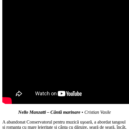
Nello Manzatti – Cântă marinare
• Cristian Vasile
A abandonat Conservatorul pentru muzică uşoară, a abordat tangoul
și romanța cu mare lejeritate și cânta cu dăruire, seară de seară, încât,