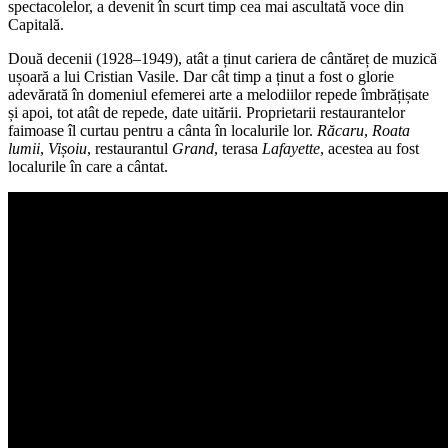
spectacolelor, a devenit în scurt timp cea mai ascultată voce din
Capitală.
Două decenii (1928–1949), atât a ținut cariera de cântăreț de muzică
ușoară a lui Cristian Vasile. Dar cât timp a ținut a fost o glorie
adevărată în domeniul efemerei arte a melodiilor repede îmbrățișate
și apoi, tot atât de repede, date uitării. Proprietarii restaurantelor
faimoase îl curtau pentru a cânta în localurile lor.
Răcaru
,
Roata
lumii
,
Vișoiu
, restaurantul
Grand
, terasa
Lafayette
, acestea au fost
localurile în care a cântat.