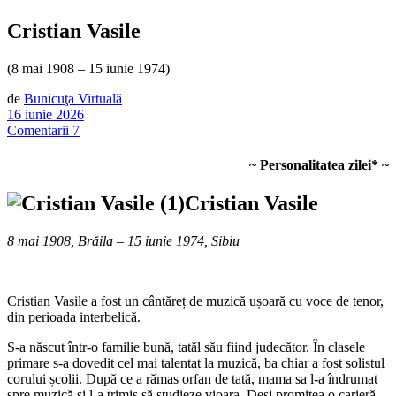
Cristian Vasile
(8 mai 1908 – 15 iunie 1974)
de
Bunicuţa Virtuală
16 iunie 2026
Comentarii 7
~ Personalitatea zilei* ~
Cristian Vasile
8 mai 1908, Brăila – 15 iunie 1974, Sibiu
Cristian Vasile a fost un cântăreț de muzică ușoară cu voce de tenor,
din perioada interbelică.
S-a născut într-o familie bună, tatăl său fiind judecător. În clasele
primare s-a dovedit cel mai talentat la muzică, ba chiar a fost solistul
corului școlii. După ce a rămas orfan de tată, mama sa l-a îndrumat
spre muzică și l-a trimis să studieze vioara. Deşi promitea o carieră