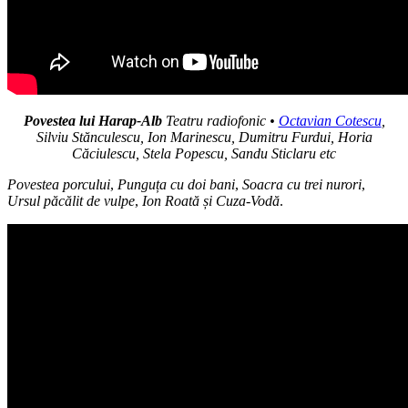
Povestea lui Harap-Alb
Teatru radiofonic •
Octavian Cotescu
,
Silviu Stănculescu, Ion Marinescu, Dumitru Furdui, Horia
Căciulescu, Stela Popescu, Sandu Sticlaru etc
Povestea porcului
,
Punguța cu doi bani
,
Soacra cu trei nurori
,
Ursul
păcălit de vulpe
,
Ion Roată și Cuza-Vodă
.