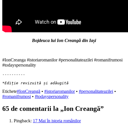
Bojdeuca lui Ion Creangă din Iași
#IonCreanga #istoriaromanilor #personalitateazilei #romanifrumosi
#todayspersonality
----------

*Ediție revizuită și adăugită
Etichete
#IonCreangă
•
#istoriaromanilor
•
#personalitateazilei
•
#romanifrumosi
•
#todayspersonality
65 de comentarii la „
Ion Creangă
”
Pingback:
17 Mai în istoria românilor