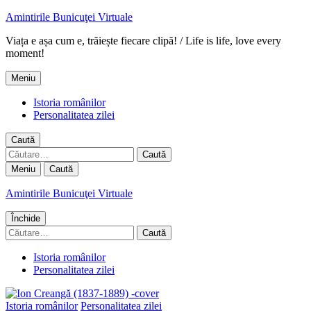
Amintirile Bunicuţei Virtuale
Viața e așa cum e, trăiește fiecare clipă! / Life is life, love every
moment!
Meniu
Istoria românilor
Personalitatea zilei
Caută
Caută
după:
Meniu
Caută
Amintirile Bunicuţei Virtuale
Închide
Caută
după:
Istoria românilor
Personalitatea zilei
Istoria românilor
Personalitatea zilei