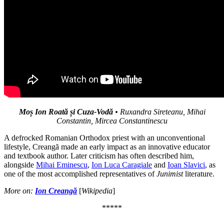
Moș Ion Roată și Cuza-Vodă
• Ruxandra Sireteanu, Mihai
Constantin, Mircea Constantinescu
A defrocked Romanian Orthodox priest with an unconventional
lifestyle, Creangă made an early impact as an innovative educator
and textbook author. Later criticism has often described him,
alongside
Mihai Eminescu
,
Ion Luca Caragiale
and
Ioan Slavici
, as
one of the most accomplished representatives of
Junimist
literature.
More on
:
Ion Creangă
[
Wikipedia
]
*****