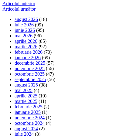
Navigare
Articolul anterior
Articolul următor
în
august 2026
(18)
articole
iulie 2026
(99)
iunie 2026
(95)
mai 2026
(96)
aprilie 2026
(85)
martie 2026
(92)
februarie 2026
(70)
ianuarie 2026
(69)
decembrie 2025
(57)
noiembrie 2025
(56)
octombrie 2025
(47)
septembrie 2025
(56)
august 2025
(38)
mai 2025
(4)
aprilie 2025
(10)
martie 2025
(11)
februarie 2025
(2)
ianuarie 2025
(1)
noiembrie 2024
(1)
octombrie 2024
(4)
august 2024
(2)
iulie 2024
(8)