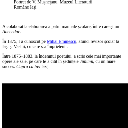
Portret de V. Mușnețanu, Muzeul Literaturii
Române Iași
A colaborat la elaborarea a patru manuale școlare, între care și un
Abecedar
.
În 1875, l-a cunoscut pe
Mihai Eminescu
, atunci revizor școlar la
Iași și Vaslui, cu care s-a împrietenit.
Între 1875–1883, la îndemnul poetului, a scris cele mai importante
opere ale sale, pe care le-a citit în ședințele
Junimii
, cu un mare
succes:
Capra cu trei iezi
,