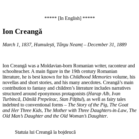
***** [In English] *****
Ion Creangă
March 1, 1837, Humulești, Târgu Neamț – December 31, 1889
Ion Creangă was a Moldavian-born Romanian writer, raconteur and
schoolteacher. A main figure in the 19th century Romanian
literature, he is best known for his
Childhood Memories
volume, his
novellas and short stories, and his many anecdotes. Creangă’s main
contribution to fantasy and children’s literature includes narratives
structured around eponymous protagonists (
Harap Alb
,
Ivan
Turbincă
,
Dănilă Prepeleac
,
Stan Pățitul
), as well as fairy tales
indebted to conventional forms –
The Story of the Pig
,
The Goat
and Her Three Kids
,
The Mother with Three Daughters-in-Law
,
The
Old Man’s Daughter and the Old Woman’s Daughter
.
Statuia lui Creangă la bojdeucă