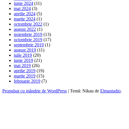
iunie 2024
(11)
mai 2024
(3)
aprilie 2024
(5)
martie 2024
(1)
octombrie 2022
(1)
august 2022
(1)
noiembrie 2019
(13)
octombrie 2019
(17)
septembrie 2019
(1)
august 2019
(11)
iulie 2019
(20)
iunie 2019
(21)
mai 2019
(26)
aprilie 2019
(19)
martie 2019
(15)
februarie 2019
(7)
Propulsat cu mândrie de WordPress
|
Temă: Nikau de
Elmastudio
.