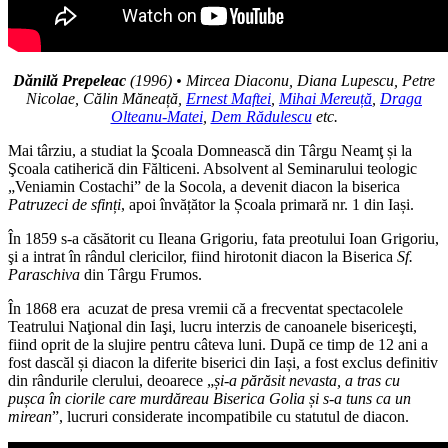
Dănilă Prepeleac
(1996) • Mircea Diaconu,
Diana Lupescu,
Petre
Nicolae,
Călin Măneață,
Ernest Maftei
,
Mihai Mereuță
,
Draga
Olteanu-Matei
,
Dem Rădulescu
etc.
Mai târziu, a studiat la Şcoala Domnească din Târgu Neamţ și la
Şcoala catiherică din Fălticeni. Absolvent al Seminarului teologic
„Veniamin Costachi” de la Socola, a devenit diacon la biserica
Patruzeci de sfinți
, apoi învățător la Școala primară nr. 1 din Iași.
În 1859 s-a căsătorit cu Ileana Grigoriu, fata preotului Ioan Grigoriu,
şi a intrat în rândul clericilor, fiind hirotonit diacon la Biserica
Sf.
Paraschiva
din Târgu Frumos.
În 1868 era acuzat de presa vremii că a frecventat spectacolele
Teatrului Naţional din Iaşi, lucru interzis de canoanele bisericeşti,
fiind oprit de la slujire pentru câteva luni. După ce timp de 12 ani a
fost dascăl și diacon la diferite biserici din Iași, a fost exclus definitiv
din rândurile clerului, deoarece „
și-a părăsit nevasta, a tras cu
pușca în ciorile care murdăreau Biserica Golia și s-a tuns ca un
mirean
”, lucruri considerate incompatibile cu statutul de diacon.