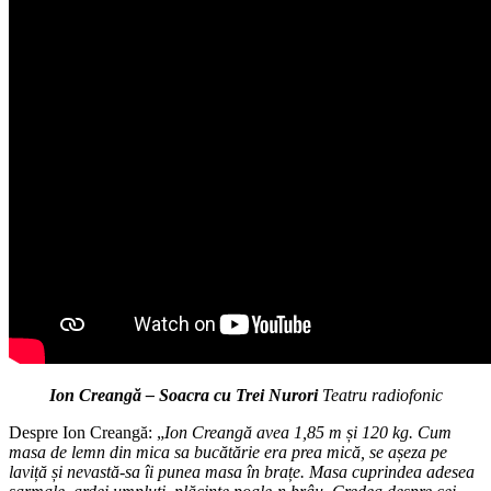
Ion Creangă – Soacra cu Trei Nurori
Teatru radiofonic
Despre Ion Creangă: „
Ion Creangă avea 1,85 m și 120 kg. Cum
masa de lemn din mica sa bucătărie era prea mică, se așeza pe
laviță și nevastă-sa îi punea masa în brațe. Masa cuprindea adesea