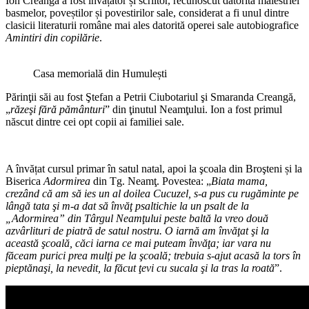
Ion Creangă a fost învățător și scriitor, recunoscut datorită măiestriei
basmelor, poveștilor și povestirilor sale, considerat a fi unul dintre
clasicii literaturii române mai ales datorită operei sale autobiografice
Amintiri din copilărie
.
Casa memorială din Humulești
Părinţii săi au fost Ştefan a Petrii Ciubotariul şi Smaranda Creangă,
„
răzeşi fără pământuri
” din ţinutul Neamţului. Ion a fost primul
născut dintre cei opt copii ai familiei sale.
A învățat cursul primar în satul natal, apoi la şcoala din Broşteni și la
Biserica
Adormirea
din Tg. Neamţ. Povestea: „
Biata mama,
crezând că am să ies un al doilea Cucuzel, s-a pus cu rugăminte pe
lângă tata şi m-a dat să învăţ psaltichie la un psalt de la
„Adormirea” din Târgul Neamţului peste baltă la vreo două
azvârlituri de piatră de satul nostru. O iarnă am învăţat şi la
această şcoală, căci iarna ce mai puteam învăţa; iar vara nu
făceam purici prea mulţi pe la şcoală; trebuia s-ajut acasă la tors în
pieptănaşi, la nevedit, la făcut ţevi cu sucala şi la tras la roată
”.