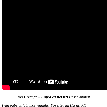
Ion Creangă – Capra cu trei iezi
Desen animat
Fata babei și fata moșneagului
,
Povestea lui Harap-Alb
,