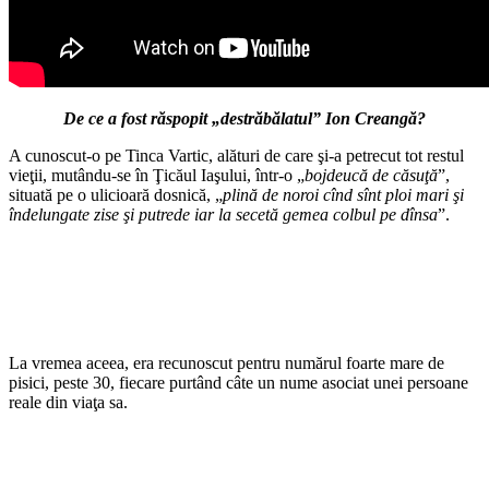
De ce a fost răspopit „destrăbălatul” Ion Creangă?
A cunoscut-o pe Tinca Vartic, alături de care şi-a petrecut tot restul
vieţii, mutându-se în Ţicăul Iaşului, într-o „
bojdeucă de căsuţă
”,
situată pe o ulicioară dosnică, „
plină de noroi cînd sînt ploi mari şi
îndelungate zise şi putrede iar la secetă gemea colbul pe dînsa
”.
La vremea aceea, era recunoscut pentru numărul foarte mare de
pisici, peste 30, fiecare purtând câte un nume asociat unei persoane
reale din viaţa sa.