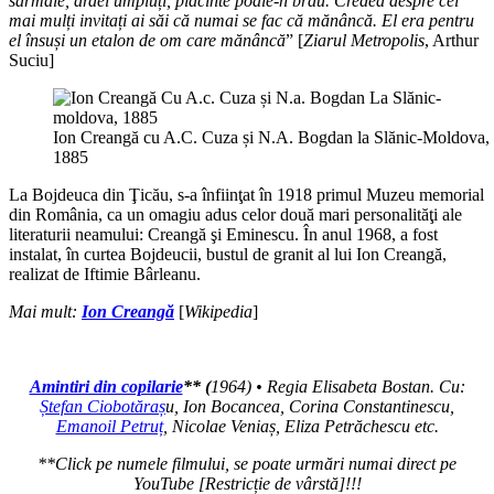
sarmale, ardei umpluți, plăcinte poale-n brâu. Credea despre cei
mai mulți invitați ai săi că numai se fac că mănâncă. El era pentru
el însuși un etalon de om care mănâncă
” [
Ziarul Metropolis
, Arthur
Suciu]
Ion Creangă cu A.C. Cuza și N.A. Bogdan la Slănic-Moldova,
1885
La Bojdeuca din Ţicău, s-a înfiinţat în 1918 primul Muzeu memorial
din România, ca un omagiu adus celor două mari personalităţi ale
literaturii neamului: Creangă şi Eminescu. În anul 1968, a fost
instalat, în curtea Bojdeucii, bustul de granit al lui Ion Creangă,
realizat de Iftimie Bârleanu.
Mai mult:
Ion Creangă
[
Wikipedia
]
Amintiri din copilarie
** (
1964) • Regia Elisabeta Bostan. Cu:
Ștefan Ciobotăraș
u, Ion Bocancea, Corina Constantinescu,
Emanoil Petruț
, Nicolae Veniaș, Eliza Petrăchescu etc.
**Click pe numele filmului, se poate urmări numai direct pe
YouTube [Restricție de vârstă]!!!