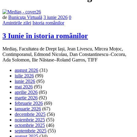
Număr
de
Bunicuţa Virtuală
3 iunie 2026
0
de
Amintirile zilei
Istoria românilor
comentarii
3 Iunie în istoria românilor
Mediaș, Facultatea de Drept Iași, Jean Livescu, Mircea Moțoc,
Contimporanul, Edmond Nicolau, Dan Constantinescu–Cocoru,
Ada Solomon, Ilie Năstase–Roland Garros, TIFF
august 2026
(31)
iulie 2026
(99)
iunie 2026
(95)
mai 2026
(95)
aprilie 2026
(85)
martie 2026
(92)
februarie 2026
(69)
ianuarie 2026
(67)
decembrie 2025
(56)
noiembrie 2025
(55)
octombrie 2025
(46)
septembrie 2025
(55)
august 2025
(34)