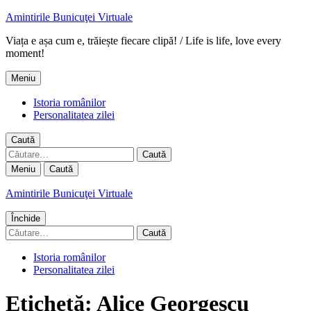
Amintirile Bunicuţei Virtuale
Viața e așa cum e, trăiește fiecare clipă! / Life is life, love every
moment!
Meniu
Istoria românilor
Personalitatea zilei
Caută
Caută
după:
Meniu
Caută
Amintirile Bunicuţei Virtuale
Închide
Caută
după:
Istoria românilor
Personalitatea zilei
Etichetă:
Alice Georgescu