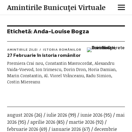
Amintirile Bunicuţei Virtuale
Etichetă:
Anda-Louise Bogza
AMINTIRILE ZILEI
ISTORIA ROMÂNILOR
27 Februarie în istoria românilor
Premiera Crai nou, Constantin Mavrocordat, Alexandru
Vaida-Voevod, Ion Irimescu, Dorin Dron, Horia Damian,
Marin Constantin, Al. Viorel Vrânceanu, Radu Simion,
Costin Miereanu
august 2026
(26)
iulie 2026
(99)
iunie 2026
(95)
mai
2026
(95)
aprilie 2026
(85)
martie 2026
(92)
februarie 2026
(69)
ianuarie 2026
(67)
decembrie