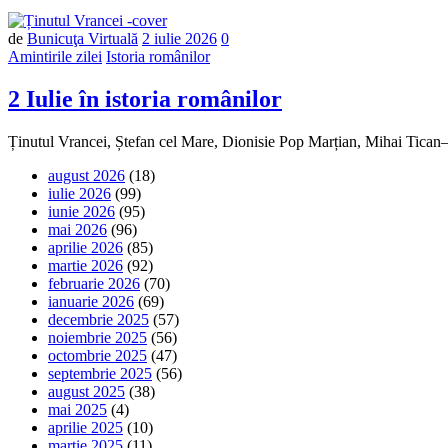
Număr
de
Bunicuţa Virtuală
2 iulie 2026
0
de
Amintirile zilei
Istoria românilor
comentarii
2 Iulie în istoria românilor
Ținutul Vrancei, Ștefan cel Mare, Dionisie Pop Marțian, Mihai Tica
august 2026
(18)
iulie 2026
(99)
iunie 2026
(95)
mai 2026
(96)
aprilie 2026
(85)
martie 2026
(92)
februarie 2026
(70)
ianuarie 2026
(69)
decembrie 2025
(57)
noiembrie 2025
(56)
octombrie 2025
(47)
septembrie 2025
(56)
august 2025
(38)
mai 2025
(4)
aprilie 2025
(10)
martie 2025
(11)