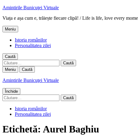
Amintirile Bunicuţei Virtuale
Viața e așa cum e, trăiește fiecare clipă! / Life is life, love every mome
Meniu
Istoria românilor
Personalitatea zilei
Caută
Caută
după:
Meniu
Caută
Amintirile Bunicuţei Virtuale
Închide
Caută
după:
Istoria românilor
Personalitatea zilei
Etichetă:
Aurel Baghiu