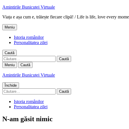
Amintirile Bunicuţei Virtuale
Viața e așa cum e, trăiește fiecare clipă! / Life is life, love every mome
Meniu
Istoria românilor
Personalitatea zilei
Caută
Caută
după:
Meniu
Caută
Amintirile Bunicuţei Virtuale
Închide
Caută
după:
Istoria românilor
Personalitatea zilei
N-am găsit nimic