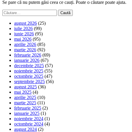
Se pare că nu putem găsi ceea ce cauți. Poate o căutare poate ajuta.
Caută
după:
august 2026
(25)
iulie 2026
(99)
iunie 2026
(95)
mai 2026
(95)
aprilie 2026
(85)
martie 2026
(92)
februarie 2026
(69)
ianuarie 2026
(67)
decembrie 2025
(57)
noiembrie 2025
(55)
octombrie 2025
(47)
septembrie 2025
(56)
august 2025
(36)
mai 2025
(4)
aprilie 2025
(10)
martie 2025
(11)
februarie 2025
(2)
ianuarie 2025
(1)
noiembrie 2024
(1)
octombrie 2024
(4)
august 2024
(2)