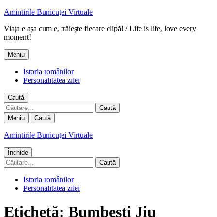
Amintirile Bunicuţei Virtuale
Viața e așa cum e, trăiește fiecare clipă! / Life is life, love every
moment!
Meniu
Istoria românilor
Personalitatea zilei
Caută
Caută
după:
Meniu
Caută
Amintirile Bunicuţei Virtuale
Închide
Caută
după:
Istoria românilor
Personalitatea zilei
Etichetă:
Bumbesti Jiu