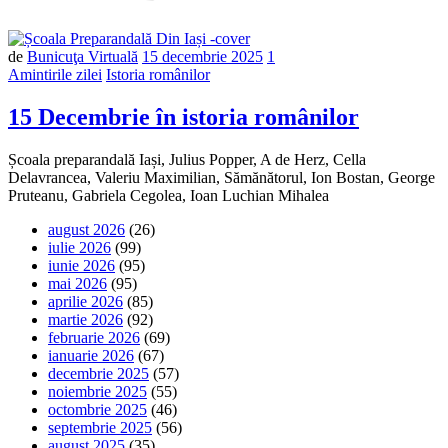
de
Bunicuţa Virtuală
15 decembrie 2025
1
Amintirile zilei
Istoria românilor
15 Decembrie în istoria românilor
Școala preparandală Iași, Julius Popper, A de Herz, Cella
Delavrancea, Valeriu Maximilian, Sămănătorul, Ion Bostan, George
Pruteanu, Gabriela Cegolea, Ioan Luchian Mihalea
august 2026
(26)
iulie 2026
(99)
iunie 2026
(95)
mai 2026
(95)
aprilie 2026
(85)
martie 2026
(92)
februarie 2026
(69)
ianuarie 2026
(67)
decembrie 2025
(57)
noiembrie 2025
(55)
octombrie 2025
(46)
septembrie 2025
(56)
august 2025
(35)