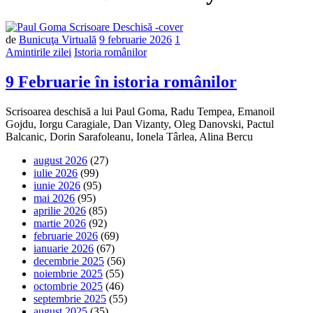
de
Bunicuţa Virtuală
9 februarie 2026
1
Amintirile zilei
Istoria românilor
9 Februarie în istoria românilor
Scrisoarea deschisă a lui Paul Goma, Radu Tempea, Emanoil
Gojdu, Iorgu Caragiale, Dan Vizanty, Oleg Danovski, Pactul
Balcanic, Dorin Sarafoleanu, Ionela Târlea, Alina Bercu
august 2026
(27)
iulie 2026
(99)
iunie 2026
(95)
mai 2026
(95)
aprilie 2026
(85)
martie 2026
(92)
februarie 2026
(69)
ianuarie 2026
(67)
decembrie 2025
(56)
noiembrie 2025
(55)
octombrie 2025
(46)
septembrie 2025
(55)
august 2025
(35)