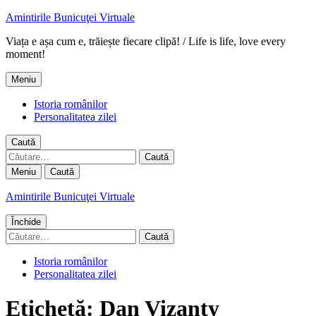
Amintirile Bunicuţei Virtuale
Viața e așa cum e, trăiește fiecare clipă! / Life is life, love every
moment!
Meniu
Istoria românilor
Personalitatea zilei
Caută
Caută
după:
Meniu
Caută
Amintirile Bunicuţei Virtuale
Închide
Caută
după:
Istoria românilor
Personalitatea zilei
Etichetă:
Dan Vizanty