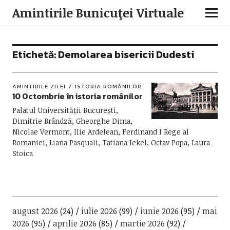
Amintirile Bunicuţei Virtuale
Etichetă:
Demolarea bisericii Dudesti
AMINTIRILE ZILEI
ISTORIA ROMÂNILOR
10 Octombrie în istoria românilor
Palatul Universității București,
Dimitrie Brândză, Gheorghe Dima,
Nicolae Vermont, Ilie Ardelean, Ferdinand I Rege al
Romaniei, Liana Pasquali, Tatiana Iekel, Octav Popa, Laura
Stoica
august 2026
(24)
iulie 2026
(99)
iunie 2026
(95)
mai
2026
(95)
aprilie 2026
(85)
martie 2026
(92)