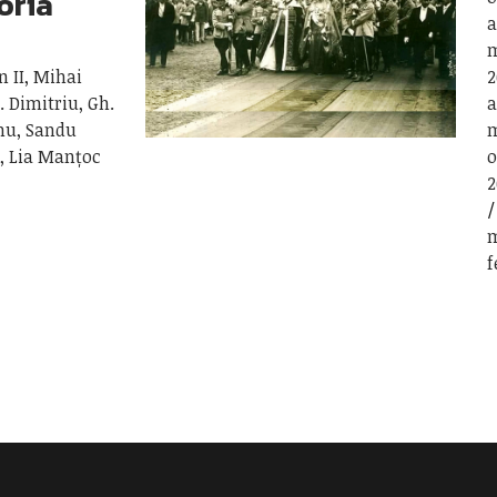
oria
a
m
 II, Mihai
2
A. Dimitriu, Gh.
a
nu, Sandu
m
ă, Lia Manțoc
o
2
m
f