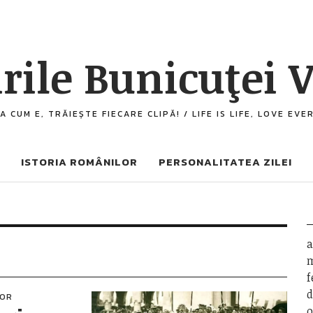
rile Bunicuţei V
A CUM E, TRĂIEȘTE FIECARE CLIPĂ! / LIFE IS LIFE, LOVE EV
ISTORIA ROMÂNILOR
PERSONALITATEA ZILEI
a
m
f
d
LOR
o