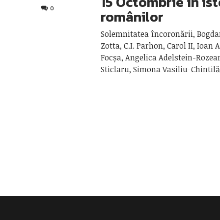
15 Octombrie în ist
0
românilor
Solemnitatea încoronării, Bogdan
Zotta, C.I. Parhon, Carol II, Ioan 
Focșa, Angelica Adelstein-Rozea
Sticlaru, Simona Vasiliu-Chintil