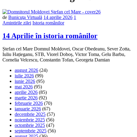
de
Bunicuţa Virtuală
14 aprilie 2026
1
Amintirile zilei
Istoria românilor
14 Aprilie în istoria românilor
Ștefan cel Mare Domnul Moldovei, Oscar Obedeanu, Sever Zotta,
Iuliu Hațieganu, STB, Viorel Doboș, Victor Toma, Gelu Barbu,
Cornelia Velcescu, Constantin Tofan, Georgeta Damian
august 2026
(24)
iulie 2026
(99)
iunie 2026
(95)
mai 2026
(95)
aprilie 2026
(85)
martie 2026
(92)
februarie 2026
(70)
ianuarie 2026
(67)
decembrie 2025
(57)
noiembrie 2025
(56)
octombrie 2025
(47)
septembrie 2025
(56)
august 2025
(36)