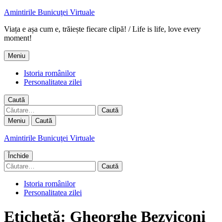
Amintirile Bunicuţei Virtuale
Viața e așa cum e, trăiește fiecare clipă! / Life is life, love every
moment!
Meniu
Istoria românilor
Personalitatea zilei
Caută
Caută
după:
Meniu
Caută
Amintirile Bunicuţei Virtuale
Închide
Caută
după:
Istoria românilor
Personalitatea zilei
Etichetă:
Gheorghe Bezviconi