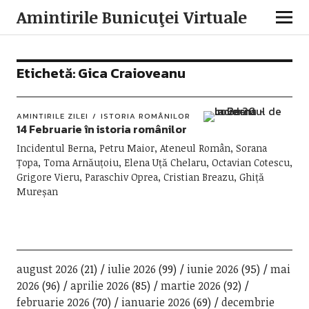
Amintirile Bunicuţei Virtuale
Etichetă:
Gica Craioveanu
AMINTIRILE ZILEI
ISTORIA ROMÂNILOR
14 Februarie în istoria românilor
Incidentul Berna, Petru Maior, Ateneul Român, Sorana
Țopa, Toma Arnăuțoiu, Elena Uță Chelaru, Octavian Cotescu,
Grigore Vieru, Paraschiv Oprea, Cristian Breazu, Ghiță
Mureșan
august 2026
(21)
iulie 2026
(99)
iunie 2026
(95)
mai
2026
(96)
aprilie 2026
(85)
martie 2026
(92)
februarie 2026
(70)
ianuarie 2026
(69)
decembrie