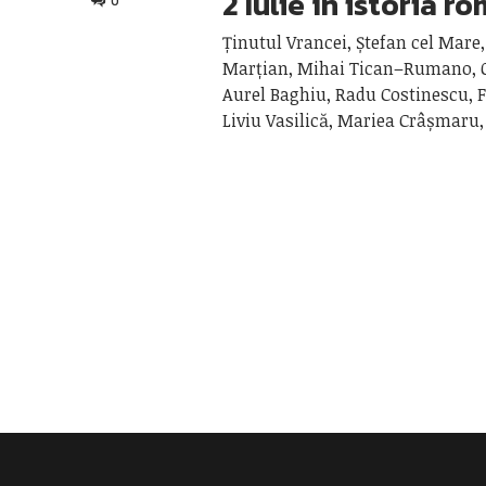
2 Iulie în istoria r
0
Ținutul Vrancei, Ștefan cel Mare,
Marțian, Mihai Tican–Rumano, O
Aurel Baghiu, Radu Costinescu, F
Liviu Vasilică, Mariea Crâșmaru