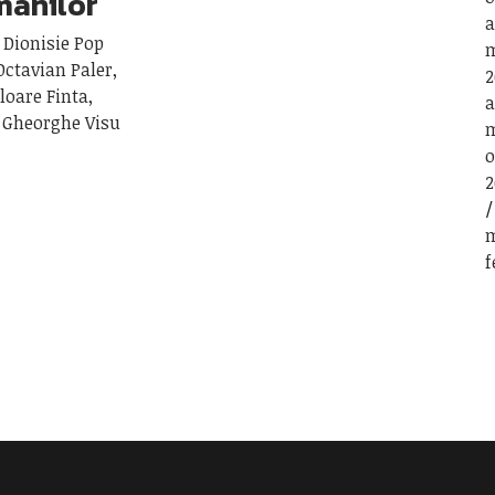
omânilor
a
 Dionisie Pop
m
ctavian Paler,
2
loare Finta,
a
, Gheorghe Visu
m
o
2
m
f