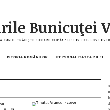
rile Bunicuţei V
A CUM E, TRĂIEȘTE FIECARE CLIPĂ! / LIFE IS LIFE, LOVE EV
ISTORIA ROMÂNILOR
PERSONALITATEA ZILEI
a
m
f
d
LOR
o