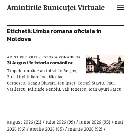
Amintirile Bunicuţei Virtuale
Etichetă:
Limba romana oficiala in
Moldova
AMINTIRILE ZILEI
ISTORIA ROMÂNILOR
31 August în istoria românilor
Trupele române au intrat în Brașov,
Ziua Limbii Române, Nicolae
Cernescu, Neagu Djuvara, Ion Ipser, Cornel Stavru, Paul
Vasilescu, Miltiade Nenoiu, Vali Ionescu, Ioan Gyuri Pascu
august 2026
(21)
iulie 2026
(99)
iunie 2026
(95)
mai
2026
(96)
aprilie 2026
(85)
martie 2026
(92)