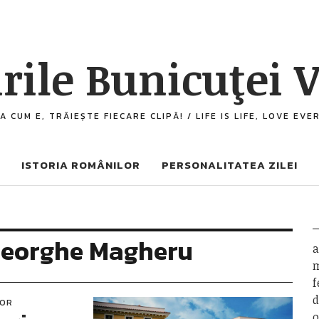
rile Bunicuţei V
A CUM E, TRĂIEȘTE FIECARE CLIPĂ! / LIFE IS LIFE, LOVE EV
ISTORIA ROMÂNILOR
PERSONALITATEA ZILEI
heorghe Magheru
a
m
f
d
LOR
o