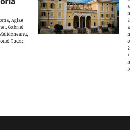
toria
a
m
Roma, Aglae
2
nei, Gabriel
a
 Melidoneanu,
m
Ionel Tudor,
o
2
m
f