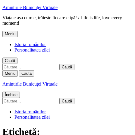
Amintirile Bunicuţei Virtuale
Viața e așa cum e, trăiește fiecare clipă! / Life is life, love every
moment!
Meniu
Istoria românilor
Personalitatea zilei
Caută
Caută
după:
Meniu
Caută
Amintirile Bunicuţei Virtuale
Închide
Caută
după:
Istoria românilor
Personalitatea zilei
Etichetă: