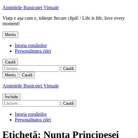
Amintirile Bunicuţei Virtuale
Viața e așa cum e, trăiește fiecare clipă! / Life is life, love every
moment!
Meniu
Istoria românilor
Personalitatea zilei
Caută
Caută
după:
Meniu
Caută
Amintirile Bunicuţei Virtuale
Închide
Caută
după:
Istoria românilor
Personalitatea zilei
Etichetă:
Nunta Principesei