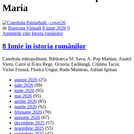
Maria
Număr
de
Bunicuţa Virtuală
8 iunie 2026
0
de
Amintirile zilei
Istoria românilor
comentarii
8 Iunie în istoria românilor
Catedrala mitropolitană, Biblioteca Sf. Sava, A. Pop Marțian, Anatol
Vieru, Carol al II-lea Rege, Octavia Țarălungă, Cristina Tacoi,
Victor Frunză, Florica Ungur, Radu Muntean, Adrian Igrisan
august 2026
(25)
iulie 2026
(99)
iunie 2026
(95)
mai 2026
(95)
aprilie 2026
(85)
martie 2026
(92)
februarie 2026
(70)
ianuarie 2026
(67)
decembrie 2025
(57)
noiembrie 2025
(55)
octombrie 2025
(47)