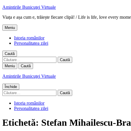
Amintirile Bunicuţei Virtuale
Viața e așa cum e, trăiește fiecare clipă! / Life is life, love every mome
Meniu
Istoria românilor
Personalitatea zilei
Caută
Caută
după:
Meniu
Caută
Amintirile Bunicuţei Virtuale
Închide
Caută
după:
Istoria românilor
Personalitatea zilei
Etichetă:
Stefan Mihailescu-Bra