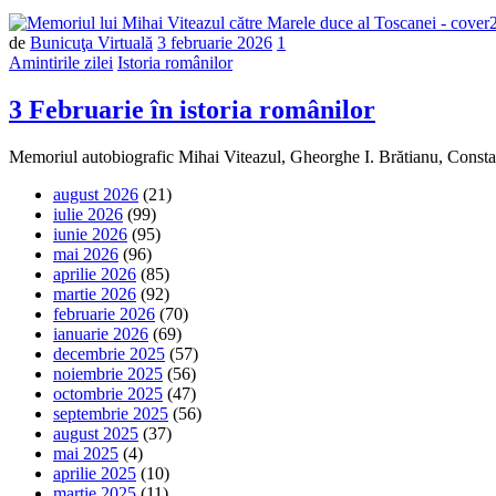
de
Bunicuţa Virtuală
3 februarie 2026
1
Amintirile zilei
Istoria românilor
3 Februarie în istoria românilor
Memoriul autobiografic Mihai Viteazul, Gheorghe I. Brătianu, Constan
august 2026
(21)
iulie 2026
(99)
iunie 2026
(95)
mai 2026
(96)
aprilie 2026
(85)
martie 2026
(92)
februarie 2026
(70)
ianuarie 2026
(69)
decembrie 2025
(57)
noiembrie 2025
(56)
octombrie 2025
(47)
septembrie 2025
(56)
august 2025
(37)
mai 2025
(4)
aprilie 2025
(10)
martie 2025
(11)