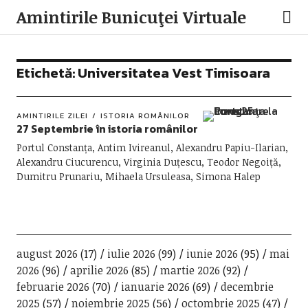
Amintirile Bunicuţei Virtuale
Etichetă:
Universitatea Vest Timisoara
AMINTIRILE ZILEI
ISTORIA ROMÂNILOR
27 Septembrie în istoria românilor
Portul Constanța, Antim Ivireanul, Alexandru Papiu-Ilarian,
Alexandru Ciucurencu, Virginia Duțescu, Teodor Negoiță,
Dumitru Prunariu, Mihaela Ursuleasa, Simona Halep
august 2026
(17)
iulie 2026
(99)
iunie 2026
(95)
mai
2026
(96)
aprilie 2026
(85)
martie 2026
(92)
februarie 2026
(70)
ianuarie 2026
(69)
decembrie
2025
(57)
noiembrie 2025
(56)
octombrie 2025
(47)