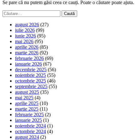
Se pare că nu putem găsi ceea ce cauți. Poate o căutare poate ajuta.
Caută
după:
august 2026
(27)
iulie 2026
(99)
iunie 2026
(95)
mai 2026
(95)
aprilie 2026
(85)
martie 2026
(92)
februarie 2026
(69)
ianuarie 2026
(67)
decembrie 2025
(56)
noiembrie 2025
(55)
octombrie 2025
(46)
septembrie 2025
(55)
august 2025
(35)
mai 2025
(4)
aprilie 2025
(10)
martie 2025
(11)
februarie 2025
(2)
ianuarie 2025
(1)
noiembrie 2024
(1)
octombrie 2024
(4)
august 2024
(2)