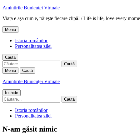
Amintirile Bunicuţei Virtuale
Viața e așa cum e, trăiește fiecare clipă! / Life is life, love every mome
Meniu
Istoria românilor
Personalitatea zilei
Caută
Caută
după:
Meniu
Caută
Amintirile Bunicuţei Virtuale
Închide
Caută
după:
Istoria românilor
Personalitatea zilei
N-am găsit nimic