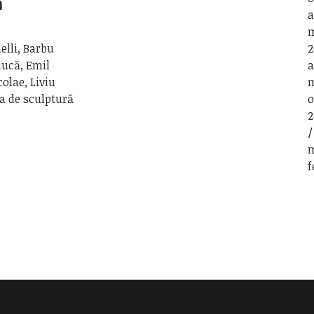
a
a
m
elli, Barbu
2
iucă, Emil
a
colae, Liviu
m
a de sculptură
o
2
m
f