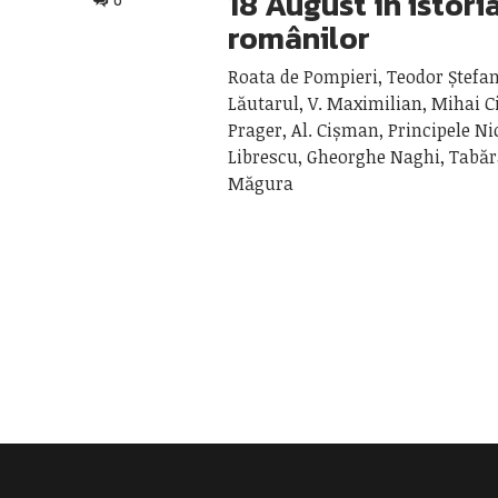
18 August în istori
0
românilor
Roata de Pompieri, Teodor Ștefan
Lăutarul, V. Maximilian, Mihai C
Prager, Al. Cișman, Principele Ni
Librescu, Gheorghe Naghi, Tabăr
Măgura