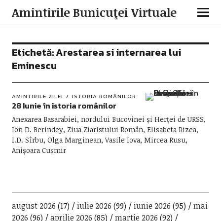
Amintirile Bunicuţei Virtuale
Etichetă:
Arestarea si internarea lui
Eminescu
AMINTIRILE ZILEI
ISTORIA ROMÂNILOR
28 Iunie în istoria românilor
Anexarea Basarabiei, nordului Bucovinei și Herței de URSS,
Ion D. Berindey, Ziua Ziaristului Român, Elisabeta Rizea,
I.D. Sîrbu, Olga Marginean, Vasile Iova, Mircea Rusu,
Anișoara Cușmir
august 2026
(17)
iulie 2026
(99)
iunie 2026
(95)
mai
2026
(96)
aprilie 2026
(85)
martie 2026
(92)