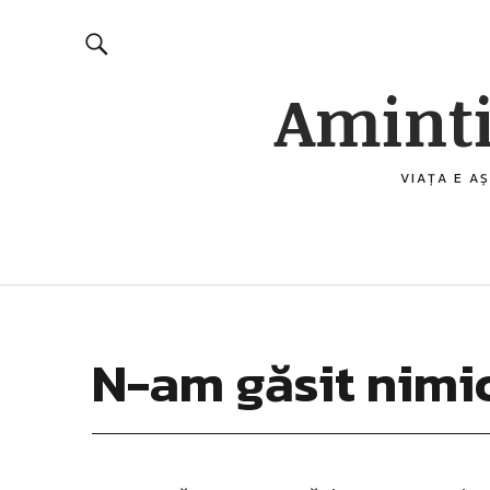
Aminti
VIAȚA E AȘ
N-am găsit nimi