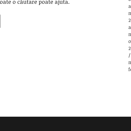
oate o căutare poate ajuta.
a
m
2
a
m
o
2
m
f