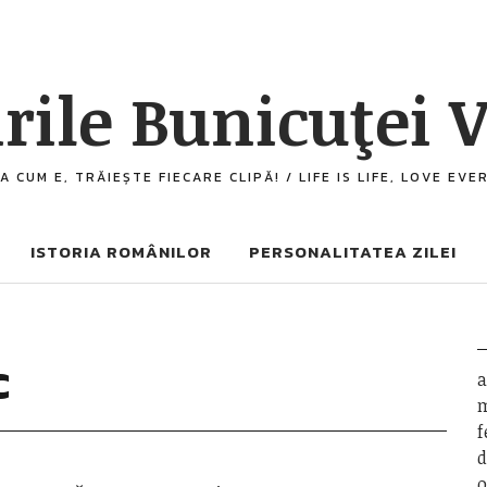
rile Bunicuţei V
A CUM E, TRĂIEȘTE FIECARE CLIPĂ! / LIFE IS LIFE, LOVE EV
ISTORIA ROMÂNILOR
PERSONALITATEA ZILEI
c
a
m
f
d
o