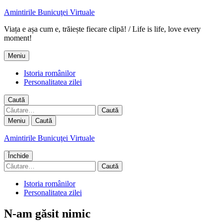
Amintirile Bunicuţei Virtuale
Viața e așa cum e, trăiește fiecare clipă! / Life is life, love every
moment!
Meniu
Istoria românilor
Personalitatea zilei
Caută
Caută
după:
Meniu
Caută
Amintirile Bunicuţei Virtuale
Închide
Caută
după:
Istoria românilor
Personalitatea zilei
N-am găsit nimic