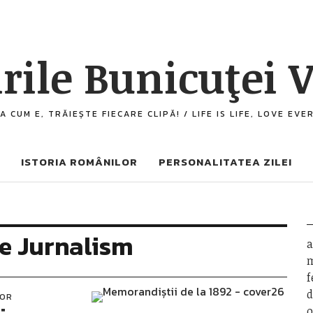
rile Bunicuţei V
A CUM E, TRĂIEȘTE FIECARE CLIPĂ! / LIFE IS LIFE, LOVE EV
ISTORIA ROMÂNILOR
PERSONALITATEA ZILEI
e Jurnalism
a
m
f
d
LOR
o