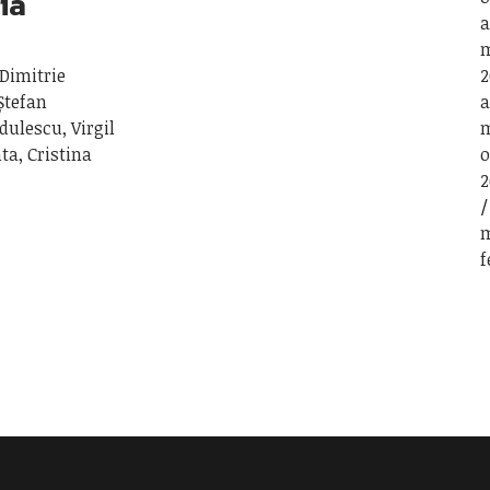
ria
a
m
Dimitrie
2
Ștefan
a
dulescu, Virgil
m
ta, Cristina
o
2
m
f