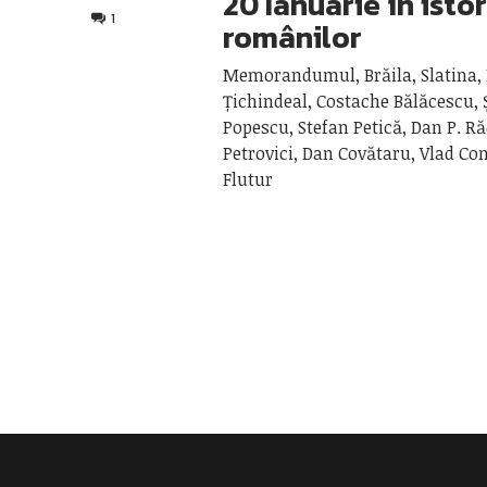
20 Ianuarie în isto
1
românilor
Memorandumul, Brăila, Slatina, 
Țichindeal, Costache Bălăcescu, 
Popescu, Stefan Petică, Dan P. Ră
Petrovici, Dan Covătaru, Vlad Con
Flutur