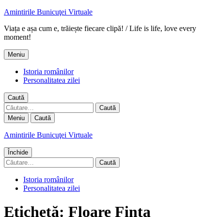
Amintirile Bunicuţei Virtuale
Viața e așa cum e, trăiește fiecare clipă! / Life is life, love every
moment!
Meniu
Istoria românilor
Personalitatea zilei
Caută
Caută
după:
Meniu
Caută
Amintirile Bunicuţei Virtuale
Închide
Caută
după:
Istoria românilor
Personalitatea zilei
Etichetă:
Floare Finta