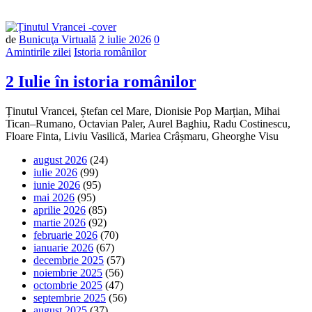
Număr
de
Bunicuţa Virtuală
2 iulie 2026
0
de
Amintirile zilei
Istoria românilor
comentarii
2 Iulie în istoria românilor
Ținutul Vrancei, Ștefan cel Mare, Dionisie Pop Marțian, Mihai
Tican–Rumano, Octavian Paler, Aurel Baghiu, Radu Costinescu,
Floare Finta, Liviu Vasilică, Mariea Crâșmaru, Gheorghe Visu
august 2026
(24)
iulie 2026
(99)
iunie 2026
(95)
mai 2026
(95)
aprilie 2026
(85)
martie 2026
(92)
februarie 2026
(70)
ianuarie 2026
(67)
decembrie 2025
(57)
noiembrie 2025
(56)
octombrie 2025
(47)
septembrie 2025
(56)
august 2025
(37)