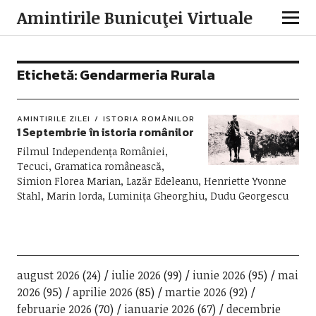
Amintirile Bunicuţei Virtuale
Etichetă:
Gendarmeria Rurala
AMINTIRILE ZILEI
ISTORIA ROMÂNILOR
1 Septembrie în istoria românilor
Filmul Independența României,
Tecuci, Gramatica românească,
Simion Florea Marian, Lazăr Edeleanu, Henriette Yvonne
Stahl, Marin Iorda, Luminița Gheorghiu, Dudu Georgescu
august 2026
(24)
iulie 2026
(99)
iunie 2026
(95)
mai
2026
(95)
aprilie 2026
(85)
martie 2026
(92)
februarie 2026
(70)
ianuarie 2026
(67)
decembrie