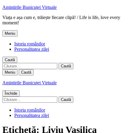
Amintirile Bunicuţei Virtuale
Viața e așa cum e, trăiește fiecare clipă! / Life is life, love every
moment!
Meniu
Istoria românilor
Personalitatea zilei
Caută
Caută
după:
Meniu
Caută
Amintirile Bunicuţei Virtuale
Închide
Caută
după:
Istoria românilor
Personalitatea zilei
Etichetă:
Liviu Vasilica