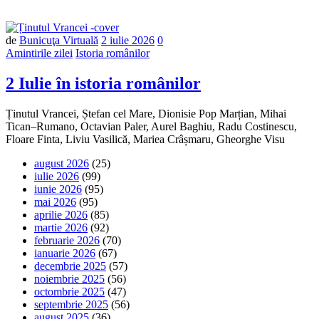
Număr
de
Bunicuţa Virtuală
2 iulie 2026
0
de
Amintirile zilei
Istoria românilor
comentarii
2 Iulie în istoria românilor
Ținutul Vrancei, Ștefan cel Mare, Dionisie Pop Marțian, Mihai
Tican–Rumano, Octavian Paler, Aurel Baghiu, Radu Costinescu,
Floare Finta, Liviu Vasilică, Mariea Crâșmaru, Gheorghe Visu
august 2026
(25)
iulie 2026
(99)
iunie 2026
(95)
mai 2026
(95)
aprilie 2026
(85)
martie 2026
(92)
februarie 2026
(70)
ianuarie 2026
(67)
decembrie 2025
(57)
noiembrie 2025
(56)
octombrie 2025
(47)
septembrie 2025
(56)
august 2025
(36)