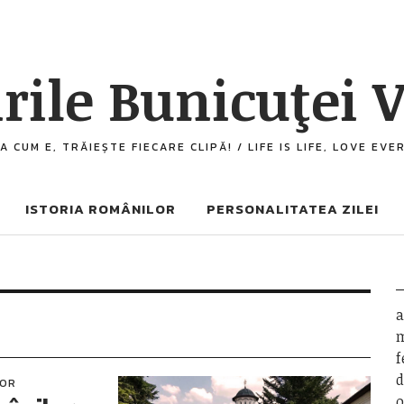
rile Bunicuţei V
A CUM E, TRĂIEȘTE FIECARE CLIPĂ! / LIFE IS LIFE, LOVE EV
ISTORIA ROMÂNILOR
PERSONALITATEA ZILEI
a
m
f
d
LOR
o