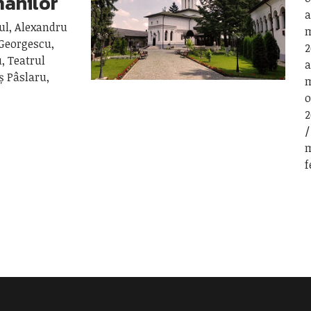
omânilor
a
ul, Alexandru
m
 Georgescu,
2
, Teatrul
a
ș Pâslaru,
m
o
2
m
f