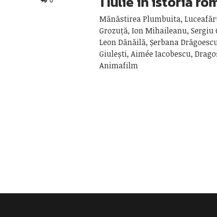
1 Iulie în istoria r
0
Mănăstirea Plumbuita, Luceafăr
Grozuță, Ion Mihaileanu, Sergiu
Leon Dănăilă, Șerbana Drăgoescu
Giulești, Aimée Iacobescu, Drago
Animafilm