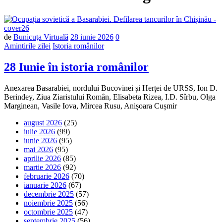
Număr
de
Bunicuţa Virtuală
28 iunie 2026
0
de
Amintirile zilei
Istoria românilor
comentarii
28 Iunie în istoria românilor
Anexarea Basarabiei, nordului Bucovinei și Herței de URSS, Ion D.
Berindey, Ziua Ziaristului Român, Elisabeta Rizea, I.D. Sîrbu, Olga
Marginean, Vasile Iova, Mircea Rusu, Anișoara Cușmir
august 2026
(25)
iulie 2026
(99)
iunie 2026
(95)
mai 2026
(95)
aprilie 2026
(85)
martie 2026
(92)
februarie 2026
(70)
ianuarie 2026
(67)
decembrie 2025
(57)
noiembrie 2025
(56)
octombrie 2025
(47)
septembrie 2025
(56)