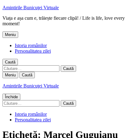
Amintirile Bunicuţei Virtuale
Viața e așa cum e, trăiește fiecare clipă! / Life is life, love every
moment!
Meniu
Istoria românilor
Personalitatea zilei
Caută
Caută
după:
Meniu
Caută
Amintirile Bunicuţei Virtuale
Închide
Caută
după:
Istoria românilor
Personalitatea zilei
Etichetă:
Marcel Guguianu