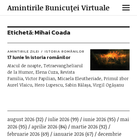
Amintirile Bunicuţei Virtuale
Etichetă:
Mihai Coada
AMINTIRILE ZILEI
ISTORIA ROMÂNILOR
17 Iunie în istoria românilor
Atacul de noapte, Tetraevangheliarul
de la Humor, Elena Cuza, Revista
Familia, Victor Papilian, Micaela Eleutheriade, Primul zbor
Aurel Vlaicu, Hero Lupescu, Sabin Bălașa, Virgil Ogășanu
august 2026
(32)
iulie 2026
(99)
iunie 2026
(95)
mai
2026
(95)
aprilie 2026
(84)
martie 2026
(92)
februarie 2026
(69)
ianuarie 2026
(67)
decembrie