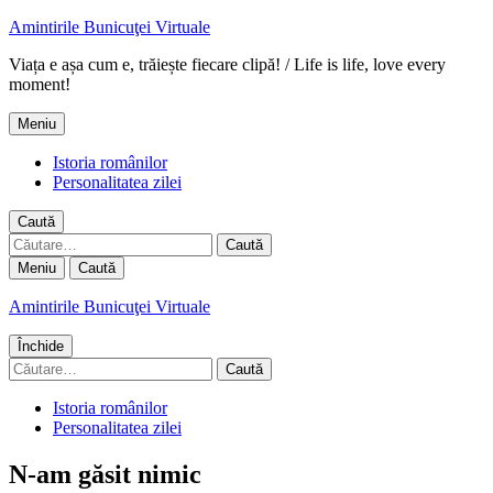
Amintirile Bunicuţei Virtuale
Viața e așa cum e, trăiește fiecare clipă! / Life is life, love every
moment!
Meniu
Istoria românilor
Personalitatea zilei
Caută
Caută
după:
Meniu
Caută
Amintirile Bunicuţei Virtuale
Închide
Caută
după:
Istoria românilor
Personalitatea zilei
N-am găsit nimic