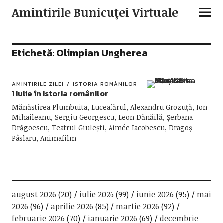
Amintirile Bunicuţei Virtuale
Etichetă:
Olimpian Ungherea
AMINTIRILE ZILEI
ISTORIA ROMÂNILOR
1 Iulie în istoria românilor
Mănăstirea Plumbuita, Luceafărul, Alexandru Grozuță, Ion
Mihaileanu, Sergiu Georgescu, Leon Dănăilă, Șerbana
Drăgoescu, Teatrul Giulești, Aimée Iacobescu, Dragoș
Pâslaru, Animafilm
august 2026
(20)
iulie 2026
(99)
iunie 2026
(95)
mai
2026
(96)
aprilie 2026
(85)
martie 2026
(92)
februarie 2026
(70)
ianuarie 2026
(69)
decembrie