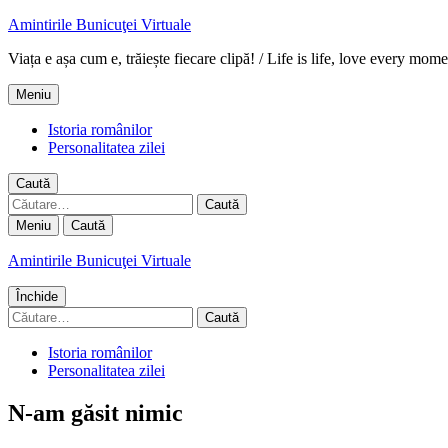
Amintirile Bunicuţei Virtuale
Viața e așa cum e, trăiește fiecare clipă! / Life is life, love every mome
Meniu
Istoria românilor
Personalitatea zilei
Caută
Caută
după:
Meniu
Caută
Amintirile Bunicuţei Virtuale
Închide
Caută
după:
Istoria românilor
Personalitatea zilei
N-am găsit nimic