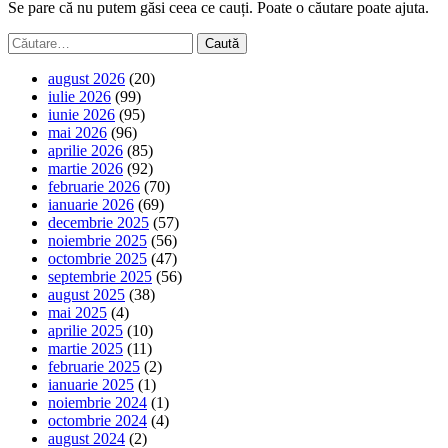
Se pare că nu putem găsi ceea ce cauți. Poate o căutare poate ajuta.
Caută
după:
august 2026
(20)
iulie 2026
(99)
iunie 2026
(95)
mai 2026
(96)
aprilie 2026
(85)
martie 2026
(92)
februarie 2026
(70)
ianuarie 2026
(69)
decembrie 2025
(57)
noiembrie 2025
(56)
octombrie 2025
(47)
septembrie 2025
(56)
august 2025
(38)
mai 2025
(4)
aprilie 2025
(10)
martie 2025
(11)
februarie 2025
(2)
ianuarie 2025
(1)
noiembrie 2024
(1)
octombrie 2024
(4)
august 2024
(2)