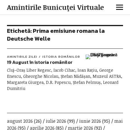
Amintirile Bunicuţei Virtuale
Etichetă:
Prima emisiune romana la
Deutsche Welle
AMINTIRILE ZILEI
ISTORIA ROMÂNILOR
19 August în istoria românilor
Cluj–Oraș Liber Regesc, Iacob Cihac, Ioan Rațiu, George
Enescu, Gheorghe Nicolau, Ștefan Nădășan, Muzeul ASTRA,
Margareta Giurgea, D.R. Popescu, Ștefan Pelmuș, Leonard
Dumitriu
august 2026
(26)
iulie 2026
(99)
iunie 2026
(95)
mai
2026
(95)
aprilie 2026
(85)
martie 2026
(92)