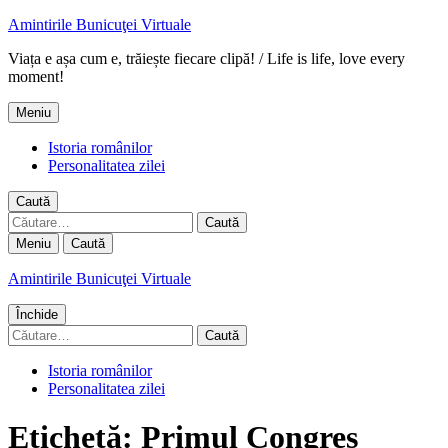
Amintirile Bunicuţei Virtuale
Viața e așa cum e, trăiește fiecare clipă! / Life is life, love every
moment!
Meniu
Istoria românilor
Personalitatea zilei
Caută
Caută
după:
Meniu
Caută
Amintirile Bunicuţei Virtuale
Închide
Caută
după:
Istoria românilor
Personalitatea zilei
Etichetă:
Primul Congres