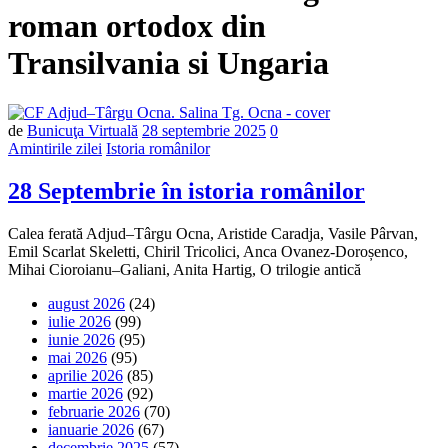
roman ortodox din
Transilvania si Ungaria
Număr
de
Bunicuţa Virtuală
28 septembrie 2025
0
de
Amintirile zilei
Istoria românilor
comentarii
28 Septembrie în istoria românilor
Calea ferată Adjud–Târgu Ocna, Aristide Caradja, Vasile Pârvan,
Emil Scarlat Skeletti, Chiril Tricolici, Anca Ovanez-Doroșenco,
Mihai Cioroianu–Galiani, Anita Hartig, O trilogie antică
august 2026
(24)
iulie 2026
(99)
iunie 2026
(95)
mai 2026
(95)
aprilie 2026
(85)
martie 2026
(92)
februarie 2026
(70)
ianuarie 2026
(67)
decembrie 2025
(57)