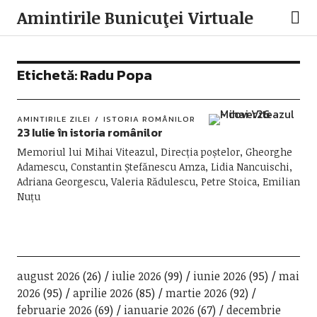
Amintirile Bunicuţei Virtuale
Etichetă:
Radu Popa
AMINTIRILE ZILEI
ISTORIA ROMÂNILOR
23 Iulie în istoria românilor
Memoriul lui Mihai Viteazul, Direcția poștelor, Gheorghe
Adamescu, Constantin Ștefănescu Amza, Lidia Nancuischi,
Adriana Georgescu, Valeria Rădulescu, Petre Stoica, Emilian
Nuțu
august 2026
(26)
iulie 2026
(99)
iunie 2026
(95)
mai
2026
(95)
aprilie 2026
(85)
martie 2026
(92)
februarie 2026
(69)
ianuarie 2026
(67)
decembrie