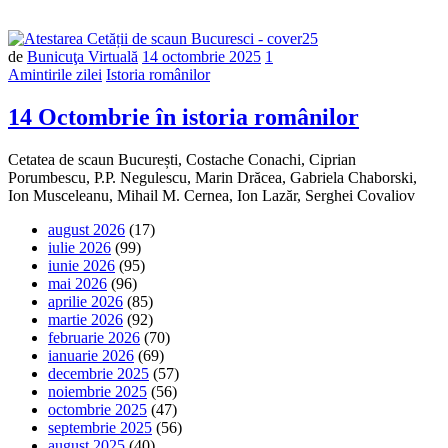
de
Bunicuţa Virtuală
14 octombrie 2025
1
Amintirile zilei
Istoria românilor
14 Octombrie în istoria românilor
Cetatea de scaun București, Costache Conachi, Ciprian
Porumbescu, P.P. Negulescu, Marin Drăcea, Gabriela Chaborski,
Ion Musceleanu, Mihail M. Cernea, Ion Lazăr, Serghei Covaliov
august 2026
(17)
iulie 2026
(99)
iunie 2026
(95)
mai 2026
(96)
aprilie 2026
(85)
martie 2026
(92)
februarie 2026
(70)
ianuarie 2026
(69)
decembrie 2025
(57)
noiembrie 2025
(56)
octombrie 2025
(47)
septembrie 2025
(56)
august 2025
(40)