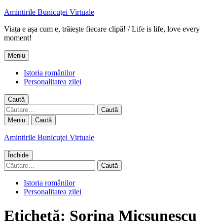
Amintirile Bunicuţei Virtuale
Viața e așa cum e, trăiește fiecare clipă! / Life is life, love every
moment!
Meniu
Istoria românilor
Personalitatea zilei
Caută
Caută
după:
Meniu
Caută
Amintirile Bunicuţei Virtuale
Închide
Caută
după:
Istoria românilor
Personalitatea zilei
Etichetă:
Sorina Micsunescu