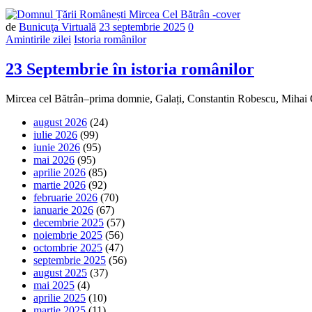
Număr
de
Bunicuţa Virtuală
23 septembrie 2025
0
de
Amintirile zilei
Istoria românilor
comentarii
23 Septembrie în istoria românilor
Mircea cel Bătrân–prima domnie, Galați, Constantin Robescu, Mihai 
august 2026
(24)
iulie 2026
(99)
iunie 2026
(95)
mai 2026
(95)
aprilie 2026
(85)
martie 2026
(92)
februarie 2026
(70)
ianuarie 2026
(67)
decembrie 2025
(57)
noiembrie 2025
(56)
octombrie 2025
(47)
septembrie 2025
(56)
august 2025
(37)
mai 2025
(4)
aprilie 2025
(10)
martie 2025
(11)