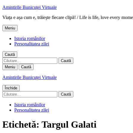
Amintirile Bunicuţei Virtuale
Viața e așa cum e, trăiește fiecare clipă! / Life is life, love every mome
Meniu
Istoria românilor
Personalitatea zilei
Caută
Caută
după:
Meniu
Caută
Amintirile Bunicuţei Virtuale
Închide
Caută
după:
Istoria românilor
Personalitatea zilei
Etichetă:
Targul Galati