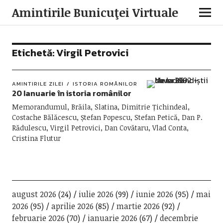
Amintirile Bunicuţei Virtuale
Etichetă:
Virgil Petrovici
AMINTIRILE ZILEI
ISTORIA ROMÂNILOR
20 Ianuarie în istoria românilor
Memorandumul, Brăila, Slatina, Dimitrie Țichindeal,
Costache Bălăcescu, Ștefan Popescu, Stefan Petică, Dan P.
Rădulescu, Virgil Petrovici, Dan Covătaru, Vlad Conta,
Cristina Flutur
august 2026
(24)
iulie 2026
(99)
iunie 2026
(95)
mai
2026
(95)
aprilie 2026
(85)
martie 2026
(92)
februarie 2026
(70)
ianuarie 2026
(67)
decembrie