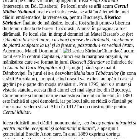
Urcând pe Calea Victoriei, ajungem în fosta
Piață Sărindar
(intersecția cu Bd. Elisabeta). Pe locul unde se află acum
Cercul
Militar National
, mai exact sub acesta, se află încă temeliile unei
clădiri emblematice, la vremea sa, pentru București,
Biserica
Sărindar
. Înainte de mănăstire, locul a fost sfintit printr-o biserica
din lemn ridicata de boierii Cocorăști. Ajunsă în paragină, a fost
dărâmată. Pe locul său, în timpul domniei lui Matei Basarab „
a fost
ridicată o biserică mare, cu ziduri groase de cărămidă, cu chenare
de piatră sculptate la uși și la ferestre, păstrandu-i-se vechiul hram
,
Adormirea Maicii Domnului”.
Chiar dacă acum
locul este în centrul Capitalei, atunci era la marginea orașului, iar
mănăstirea care s-a format în jurul
Bisericii Sărindar
se întindea de
la
Lacul lui Dura Neguțătorul
(Cișmigiu) până spre malul
Dâmboviței. În jurul ei s-a dezvoltat
Mahalaua Tăbăcarilor
(în zona
străzii Brezoianu), iar apoi, când orașul s-a extins, au apărut case și
grșdini pe o parte din moșia mănăstirii. Prin 1795, aici s-a mutat și
visteria statului, acesta fiind atunci cel mai sigur loc din București.
Cutremurele și timpul năruie mănăstirea încetul cu încetul; în 1880
este închisă și apoi demolată, iar pe locul său se ridică o fântână pe
care o mai vedem și azi. Abia în 1912 încep construcțiile pentru
Cercul Militar
.
Ideea ridicării unei clădiri monumentale, „
ca locaş pentru întruniri şi
pentru marile recepţiuni şi solemnităţi militare
”, a aparţinut
generalului Eraclie Arion care, în anul 1889 exprima dorinţa