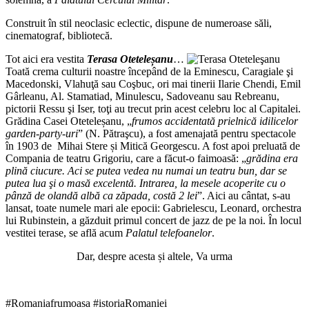
Construit în stil neoclasic eclectic, dispune de numeroase săli,
cinematograf, bibliotecă.
Tot aici era vestita
Terasa Oteteleșanu
…
Toată crema culturii noastre începând de la Eminescu, Caragiale şi
Macedonski, Vlahuţă sau Coşbuc, ori mai tinerii Ilarie Chendi, Emil
Gârleanu, Al. Stamatiad, Minulescu, Sadoveanu sau Rebreanu,
pictorii Ressu şi Iser, toţi au trecut prin acest celebru loc al Capitalei.
Grădina Casei Oteteleșanu, „
frumos accidentată prielnică idilicelor
garden-party-uri
” (N. Pătraşcu), a fost amenajată pentru spectacole
în 1903 de Mihai Stere și Mitică Georgescu. A fost apoi preluată de
Compania de teatru Grigoriu, care a făcut-o faimoasă: „
grădina era
plină ciucure. Aci se putea vedea nu numai un teatru bun, dar se
putea lua şi o masă excelentă. Intrarea, la mesele acoperite cu o
pânză de olandă albă ca zăpada, costă 2 lei
”. Aici au cântat, s-au
lansat, toate numele mari ale epocii: Gabrielescu, Leonard, orchestra
lui Rubinstein, a găzduit primul concert de jazz de pe la noi. În locul
vestitei terase, se află acum
Palatul telefoanelor
.
Dar, despre acesta și altele, Va urma
#Romaniafrumoasa #istoriaRomaniei