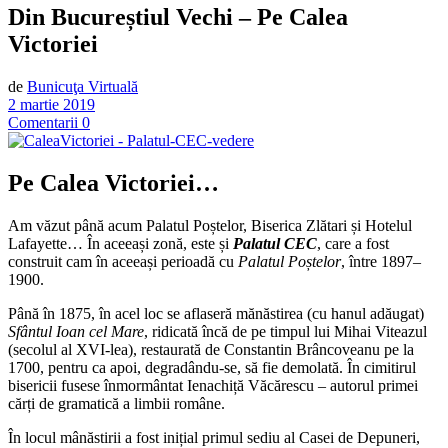
Din Bucureștiul Vechi – Pe Calea
Victoriei
de
Bunicuţa Virtuală
2 martie 2019
Comentarii 0
Pe Calea Victoriei…
Am văzut până acum Palatul Poștelor, Biserica Zlătari și Hotelul
Lafayette… În aceeași zonă, este și
Palatul CEC
, care a fost
construit cam în aceeași perioadă cu
Palatul Poștelor
, între 1897–
1900.
Până în 1875, în acel loc se aflaseră mănăstirea (cu hanul adăugat)
Sfântul Ioan cel Mare
, ridicată încă de pe timpul lui Mihai Viteazul
(secolul al XVI-lea), restaurată de Constantin Brâncoveanu pe la
1700, pentru ca apoi, degradându-se, să fie demolată. În cimitirul
bisericii fusese înmormântat Ienachiță Văcărescu – autorul primei
cărți de gramatică a limbii române.
În locul mânăstirii a fost inițial primul sediu al Casei de Depuneri,