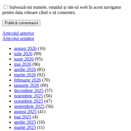
Salvează-mi numele, emailul și site-ul web în acest navigator
pentru data viitoare când o să comentez.
Navigare
Articolul anterior
Articolul următor
în
august 2026
(16)
articole
iulie 2026
(99)
iunie 2026
(95)
mai 2026
(96)
aprilie 2026
(85)
martie 2026
(92)
februarie 2026
(70)
ianuarie 2026
(69)
decembrie 2025
(57)
noiembrie 2025
(56)
octombrie 2025
(47)
septembrie 2025
(56)
august 2025
(41)
mai 2025
(4)
aprilie 2025
(10)
martie 2025
(11)