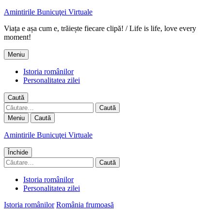
Amintirile Bunicuţei Virtuale
Viața e așa cum e, trăiește fiecare clipă! / Life is life, love every
moment!
Meniu
Istoria românilor
Personalitatea zilei
Caută
Caută
după:
Meniu
Caută
Amintirile Bunicuţei Virtuale
Închide
Caută
după:
Istoria românilor
Personalitatea zilei
Istoria românilor
România frumoasă