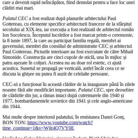
care a devenit rapid neîncăpător, fiind demolat pentru a face loc unei
clădiri mai mari.
Palatul CEC
a fost realizat după planurile arhitectului Paul
Gottereau, cu elemente specifice arhitecturii franceze de la sfârșitul
secolului al XIX-lea, iar execuția a fost realizată de arhitectul român
Ion Socolescu. Începutul lucrărilor a fost marcat printr-o ceremonie,
la 8 iunie 1897, la care au participat familia regală, membri ai
guvernului, membri din consiliul de administratie CEC și arhitectul
Paul Gottereau. Picturile interioare au fost executate de către Mihail
Simonide. Construcția are cinci cupole de sticlă, una în mijloc și
patru așezate în colțuri. Acestea nu au doar rol estetic, ci ajută
acustica. Sunetul se propagă pe verticală, astfel încât ceea ce se
discuta la ghișee nu putea fi auzit de celelalte persoane.
CEC-ul a funcționat în această clădire de la inaugurare până în zilele
noastre fără alte modificări importante.
Palatul CEC
, spre deosebire
de clădirile din jur, a rămas intact după cutremurele din 1940 și
1977, bombardamentele sovietice din 1941 și cele anglo-americane
din 1944.
Mai multe despre interiorul palatului, în emisiunea Danei Gonț,
BON TON:
https://www.youtube.com/watch?
time_continue=1&v=Wjlr4Q7VY0E