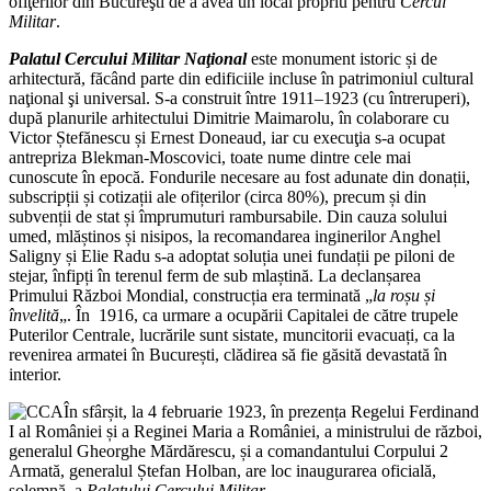
ofiţerilor din Bucureşti de a avea un local propriu pentru
Cercul
Militar
.
Palatul Cercului Militar Naţional
este monument istoric și de
arhitectură, făcând parte din edificiile incluse în patrimoniul cultural
naţional şi universal. S-a construit între 1911–1923 (cu întreruperi),
după planurile arhitectului Dimitrie Maimarolu, în colaborare cu
Victor Ștefănescu și Ernest Doneaud, iar cu execuţia s-a ocupat
antrepriza Blekman-Moscovici, toate nume dintre cele mai
cunoscute în epocă. Fondurile necesare au fost adunate din donații,
subscripții și cotizații ale ofițerilor (circa 80%), precum și din
subvenții de stat și împrumuturi rambursabile. Din cauza solului
umed, mlăștinos și nisipos, la recomandarea inginerilor Anghel
Saligny și Elie Radu s-a adoptat soluția unei fundații pe piloni de
stejar, înfipți în terenul ferm de sub mlaștină. La declanșarea
Primului Război Mondial, construcția era terminată „
la roșu și
învelită
„. În 1916, ca urmare a ocupării Capitalei de către trupele
Puterilor Centrale, lucrările sunt sistate, muncitorii evacuați, ca la
revenirea armatei în București, clădirea să fie găsită devastată în
interior.
În sfârșit, la 4 februarie 1923, în prezența Regelui Ferdinand
I al României și a Reginei Maria a României, a ministrului de război,
generalul Gheorghe Mărdărescu, și a comandantului Corpului 2
Armată, generalul Ștefan Holban, are loc inaugurarea oficială,
solemnă, a
Palatului Cercului Militar
.