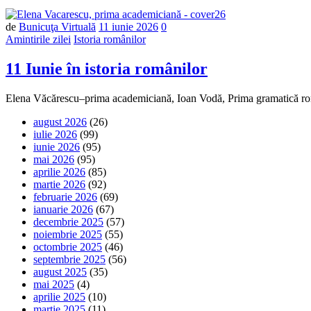
Număr
de
Bunicuţa Virtuală
11 iunie 2026
0
de
Amintirile zilei
Istoria românilor
comentarii
11 Iunie în istoria românilor
Elena Văcărescu–prima academiciană, Ioan Vodă, Prima gramatică rom
august 2026
(26)
iulie 2026
(99)
iunie 2026
(95)
mai 2026
(95)
aprilie 2026
(85)
martie 2026
(92)
februarie 2026
(69)
ianuarie 2026
(67)
decembrie 2025
(57)
noiembrie 2025
(55)
octombrie 2025
(46)
septembrie 2025
(56)
august 2025
(35)
mai 2025
(4)
aprilie 2025
(10)
martie 2025
(11)