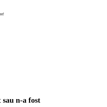
nt!
 sau n-a fost