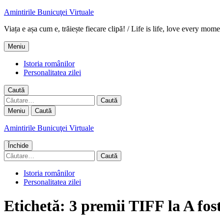
Amintirile Bunicuţei Virtuale
Viața e așa cum e, trăiește fiecare clipă! / Life is life, love every mome
Meniu
Istoria românilor
Personalitatea zilei
Caută
Caută
după:
Meniu
Caută
Amintirile Bunicuţei Virtuale
Închide
Caută
după:
Istoria românilor
Personalitatea zilei
Etichetă:
3 premii TIFF la A fost