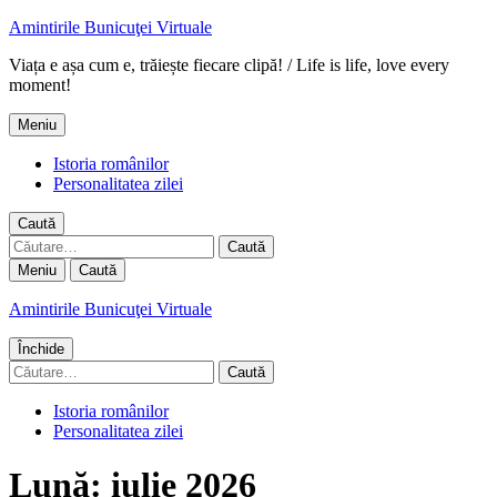
Amintirile Bunicuţei Virtuale
Viața e așa cum e, trăiește fiecare clipă! / Life is life, love every
moment!
Meniu
Istoria românilor
Personalitatea zilei
Caută
Caută
după:
Meniu
Caută
Amintirile Bunicuţei Virtuale
Închide
Caută
după:
Istoria românilor
Personalitatea zilei
Lună:
iulie 2026