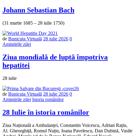
Johann Sebastian Bach
(31 martie 1685 – 28 iulie 1750)
Număr
de
Bunicuţa Virtuală
28 iulie 2026
0
de
Amintirile zilei
comentarii
Ziua mondială de luptă împotriva
hepatitei
28 iulie
Număr
de
Bunicuţa Virtuală
28 iulie 2026
0
de
Amintirile zilei
Istoria românilor
comentarii
28 Iulie în istoria românilor
Ziua Națională a Ambulanței, Constantin Voicescu, Adrian Rațiu,
Al. Gheorghiță, Romul Nuțiu, Ioana Pavelescu, Dan Dubină, Vasile