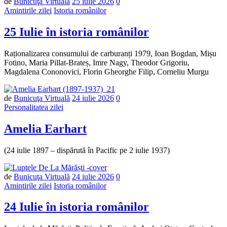
Număr
de
Bunicuţa Virtuală
25 iulie 2026
0
de
Amintirile zilei
Istoria românilor
comentarii
25 Iulie în istoria românilor
Raționalizarea consumului de carburanți 1979, Ioan Bogdan, Mișu
Fotino, Maria Pillat-Brateș, Imre Nagy, Theodor Grigoriu,
Magdalena Cononovici, Florin Gheorghe Filip, Corneliu Murgu
Număr
de
Bunicuţa Virtuală
24 iulie 2026
0
de
Personalitatea zilei
comentarii
Amelia Earhart
(24 iulie 1897 – dispărută în Pacific pe 2 iulie 1937)
Număr
de
Bunicuţa Virtuală
24 iulie 2026
0
de
Amintirile zilei
Istoria românilor
comentarii
24 Iulie în istoria românilor