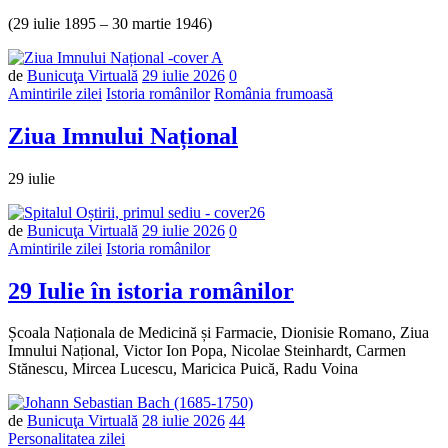
(29 iulie 1895 – 30 martie 1946)
Număr
de
Bunicuţa Virtuală
29 iulie 2026
0
de
Amintirile zilei
Istoria românilor
România frumoasă
comentarii
Ziua Imnului Național
29 iulie
Număr
de
Bunicuţa Virtuală
29 iulie 2026
0
de
Amintirile zilei
Istoria românilor
comentarii
29 Iulie în istoria românilor
Școala Naționala de Medicină și Farmacie, Dionisie Romano, Ziua
Imnului Național, Victor Ion Popa, Nicolae Steinhardt, Carmen
Stănescu, Mircea Lucescu, Maricica Puică, Radu Voina
de
Bunicuţa Virtuală
28 iulie 2026
44
Personalitatea zilei