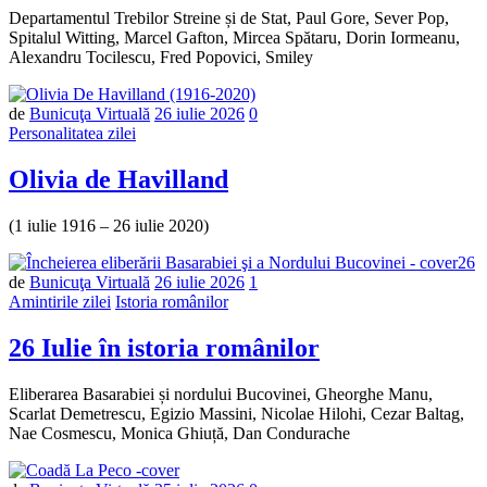
Departamentul Trebilor Streine și de Stat, Paul Gore, Sever Pop,
Spitalul Witting, Marcel Gafton, Mircea Spătaru, Dorin Iormeanu,
Alexandru Tocilescu, Fred Popovici, Smiley
Număr
de
Bunicuţa Virtuală
26 iulie 2026
0
de
Personalitatea zilei
comentarii
Olivia de Havilland
(1 iulie 1916 – 26 iulie 2020)
de
Bunicuţa Virtuală
26 iulie 2026
1
Amintirile zilei
Istoria românilor
26 Iulie în istoria românilor
Eliberarea Basarabiei și nordului Bucovinei, Gheorghe Manu,
Scarlat Demetrescu, Egizio Massini, Nicolae Hilohi, Cezar Baltag,
Nae Cosmescu, Monica Ghiuță, Dan Condurache