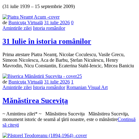
(31 iulie 1939 – 15 septembrie 2009)
Număr
de
Bunicuţa Virtuală
31 iulie 2026
0
de
Amintirile zilei
Istoria românilor
comentarii
31 Iulie în istoria românilor
Prima atestare Piatra Neamț, Nicolae Coculescu, Vasile Grecu,
Simeon Nicolescu, Aca de Barbu, Ștefan Niculescu, Henry
Mavrodin, Nicu Constantin, Ecaterina Stahl-Iencic, Mircea Baniciu
de
Bunicuţa Virtuală
31 iulie 2026
1
Amintirile zilei
Istoria românilor
Romanian Visual Art
Mănăstirea Sucevița
~ Amintirea zilei* ~ Mănăstirea Sucevița Mănăstirea Suceviţa,
monument istoric de seamă al ţării noastre, este o mănăstire
Continuă
să citești