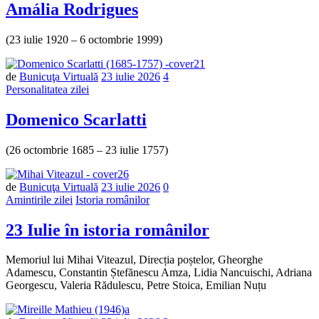
Amália Rodrigues
(23 iulie 1920 – 6 octombrie 1999)
de
Bunicuţa Virtuală
23 iulie 2026
4
Personalitatea zilei
Domenico Scarlatti
(26 octombrie 1685 – 23 iulie 1757)
Număr
de
Bunicuţa Virtuală
23 iulie 2026
0
de
Amintirile zilei
Istoria românilor
comentarii
23 Iulie în istoria românilor
Memoriul lui Mihai Viteazul, Direcția poștelor, Gheorghe
Adamescu, Constantin Ștefănescu Amza, Lidia Nancuischi, Adriana
Georgescu, Valeria Rădulescu, Petre Stoica, Emilian Nuțu