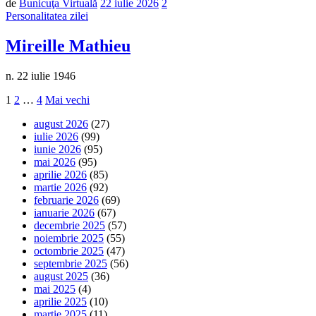
de
Bunicuţa Virtuală
22 iulie 2026
2
Personalitatea zilei
Mireille Mathieu
n. 22 iulie 1946
Paginație
Pagină
Pagină
Pagină
Articole
1
2
…
4
Mai vechi
mai
articole
august 2026
(27)
vechi
iulie 2026
(99)
iunie 2026
(95)
mai 2026
(95)
aprilie 2026
(85)
martie 2026
(92)
februarie 2026
(69)
ianuarie 2026
(67)
decembrie 2025
(57)
noiembrie 2025
(55)
octombrie 2025
(47)
septembrie 2025
(56)
august 2025
(36)
mai 2025
(4)
aprilie 2025
(10)
martie 2025
(11)