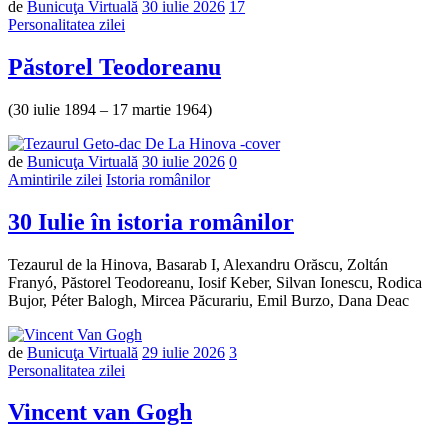
de
Bunicuţa Virtuală
30 iulie 2026
17
Personalitatea zilei
Păstorel Teodoreanu
(30 iulie 1894 – 17 martie 1964)
Număr
de
Bunicuţa Virtuală
30 iulie 2026
0
de
Amintirile zilei
Istoria românilor
comentarii
30 Iulie în istoria românilor
Tezaurul de la Hinova, Basarab I, Alexandru Orăscu, Zoltán
Franyó, Păstorel Teodoreanu, Iosif Keber, Silvan Ionescu, Rodica
Bujor, Péter Balogh, Mircea Păcurariu, Emil Burzo, Dana Deac
de
Bunicuţa Virtuală
29 iulie 2026
3
Personalitatea zilei
Vincent van Gogh