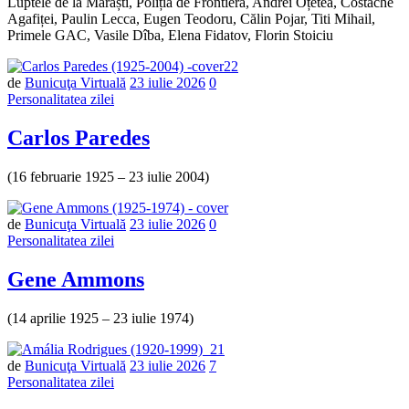
Luptele de la Mărăști, Poliția de Frontieră, Andrei Oțetea, Costache
Agafiței, Paulin Lecca, Eugen Teodoru, Călin Pojar, Titi Mihail,
Primele GAC, Vasile Dîba, Elena Fidatov, Florin Stoiciu
Număr
de
Bunicuţa Virtuală
23 iulie 2026
0
de
Personalitatea zilei
comentarii
Carlos Paredes
(16 februarie 1925 – 23 iulie 2004)
Număr
de
Bunicuţa Virtuală
23 iulie 2026
0
de
Personalitatea zilei
comentarii
Gene Ammons
(14 aprilie 1925 – 23 iulie 1974)
de
Bunicuţa Virtuală
23 iulie 2026
7
Personalitatea zilei