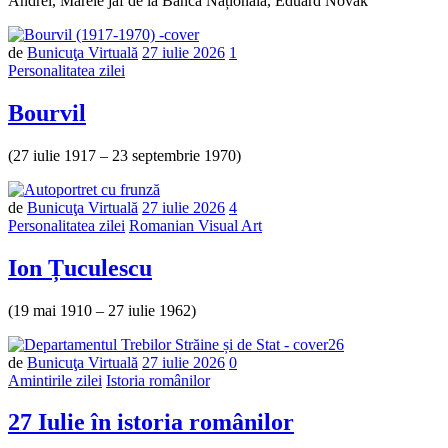
Andrei, Marele jaf de la Banca Națională, Eduard Novak
de
Bunicuţa Virtuală
27 iulie 2026
1
Personalitatea zilei
Bourvil
(27 iulie 1917 – 23 septembrie 1970)
de
Bunicuţa Virtuală
27 iulie 2026
4
Personalitatea zilei
Romanian Visual Art
Ion Țuculescu
(19 mai 1910 – 27 iulie 1962)
Număr
de
Bunicuţa Virtuală
27 iulie 2026
0
de
Amintirile zilei
Istoria românilor
comentarii
27 Iulie în istoria românilor