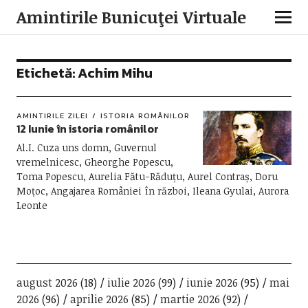
Amintirile Bunicuţei Virtuale
Etichetă:
Achim Mihu
AMINTIRILE ZILEI
ISTORIA ROMÂNILOR
12 Iunie în istoria românilor
Al.I. Cuza uns domn, Guvernul
vremelnicesc, Gheorghe Popescu,
Toma Popescu, Aurelia Fătu-Răduțu, Aurel Contraș, Doru
Moțoc, Angajarea României în război, Ileana Gyulai, Aurora
Leonte
august 2026
(18)
iulie 2026
(99)
iunie 2026
(95)
mai
2026
(96)
aprilie 2026
(85)
martie 2026
(92)