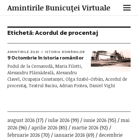
Amintirile Bunicuţei Virtuale
Etichetă:
Acordul de procentaj
AMINTIRILE ZILEI
ISTORIA ROMÂNILOR
9 Octombrie în istoria românilor
Podul de la Cernavodă, Maria Filotti,
Alexandru Plămădeală, Alexandru
Clavel, Ocupația Constanței, Olga Szabó-Orbán, Acordul de
procentaj, Teatrul Bacău, Adrian Pintea, Daniel Vighi
august 2026
(17)
iulie 2026
(99)
iunie 2026
(95)
mai
2026
(96)
aprilie 2026
(85)
martie 2026
(92)
februarie 2026
(70)
ianuarie 2026
(69)
decembrie