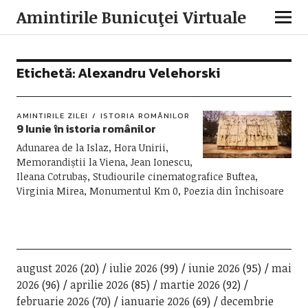
Amintirile Bunicuţei Virtuale
Etichetă:
Alexandru Velehorski
AMINTIRILE ZILEI
ISTORIA ROMÂNILOR
9 Iunie în istoria românilor
Adunarea de la Islaz, Hora Unirii,
Memorandiștii la Viena, Jean Ionescu,
Ileana Cotrubaș, Studiourile cinematografice Buftea,
Virginia Mirea, Monumentul Km 0, Poezia din închisoare
august 2026
(20)
iulie 2026
(99)
iunie 2026
(95)
mai
2026
(96)
aprilie 2026
(85)
martie 2026
(92)
februarie 2026
(70)
ianuarie 2026
(69)
decembrie