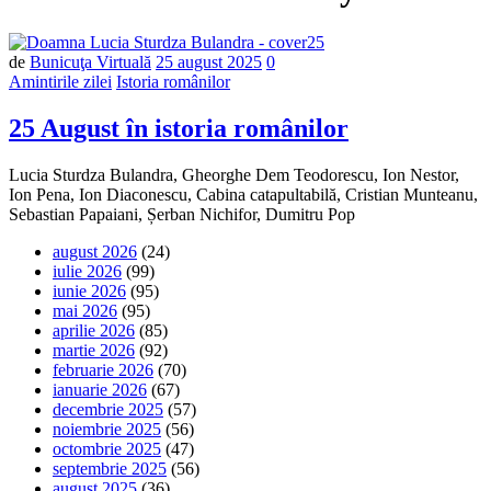
Număr
de
Bunicuţa Virtuală
25 august 2025
0
de
Amintirile zilei
Istoria românilor
comentarii
25 August în istoria românilor
Lucia Sturdza Bulandra, Gheorghe Dem Teodorescu, Ion Nestor,
Ion Pena, Ion Diaconescu, Cabina catapultabilă, Cristian Munteanu,
Sebastian Papaiani, Șerban Nichifor, Dumitru Pop
august 2026
(24)
iulie 2026
(99)
iunie 2026
(95)
mai 2026
(95)
aprilie 2026
(85)
martie 2026
(92)
februarie 2026
(70)
ianuarie 2026
(67)
decembrie 2025
(57)
noiembrie 2025
(56)
octombrie 2025
(47)
septembrie 2025
(56)
august 2025
(36)