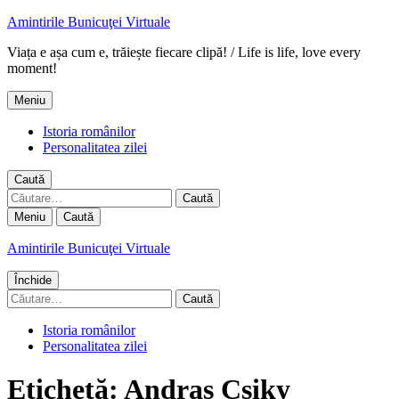
Amintirile Bunicuţei Virtuale
Viața e așa cum e, trăiește fiecare clipă! / Life is life, love every
moment!
Meniu
Istoria românilor
Personalitatea zilei
Caută
Caută
după:
Meniu
Caută
Amintirile Bunicuţei Virtuale
Închide
Caută
după:
Istoria românilor
Personalitatea zilei
Etichetă:
Andras Csiky