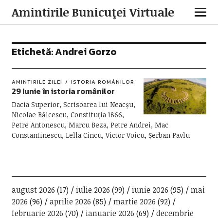
Amintirile Bunicuţei Virtuale
Etichetă:
Andrei Gorzo
AMINTIRILE ZILEI
ISTORIA ROMÂNILOR
29 Iunie în istoria românilor
Dacia Superior, Scrisoarea lui Neacșu,
Nicolae Bălcescu, Constituția 1866,
Petre Antonescu, Marcu Beza, Petre Andrei, Mac
Constantinescu, Lella Cincu, Victor Voicu, Șerban Pavlu
august 2026
(17)
iulie 2026
(99)
iunie 2026
(95)
mai
2026
(96)
aprilie 2026
(85)
martie 2026
(92)
februarie 2026
(70)
ianuarie 2026
(69)
decembrie